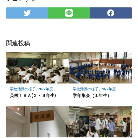
Twitter
LINE
Face
で
で
で
シ
シ
シ
ェ
ェ
ェ
ア
ア
ア
関連投稿
学校活動の様子
/
2022年度
学校活動の様子
/
2022年度
英検ＩＢＡ(２・３年生)
学年集会（１年生）