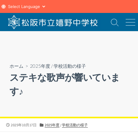
コ
ン
検
メ
索
ニ
テ
切
ュ
ン
り
ー
ツ
替
え
へ
ス
ホーム
>
2025年度
/
学校活動の様子
キ
ステキな歌声が響いていま
ッ
プ
す♪
公
カ
2025年10月17日
2025年度
/
学校活動の様子
開
テ
日
ゴ