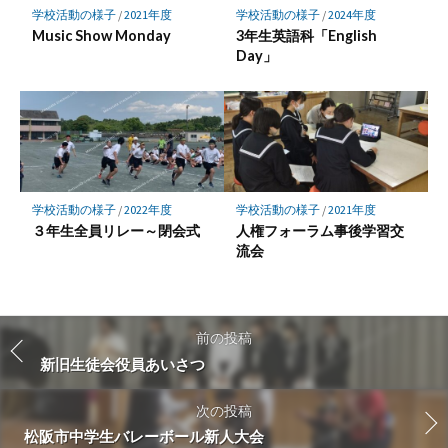
学校活動の様子
/
2021年度
学校活動の様子
/
2024年度
Music Show Monday
3年生英語科「English
Day」
学校活動の様子
/
2022年度
学校活動の様子
/
2021年度
３年生全員リレー～閉会式
人権フォーラム事後学習交
流会
前の投稿
新旧生徒会役員あいさつ
次の投稿
松阪市中学生バレーボール新人大会