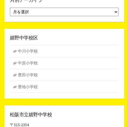
月別アーカイブ
月
別
ア
ー
カ
イ
嬉野中学校区
ブ
中川小学校
中原小学校
豊田小学校
豊地小学校
松阪市立嬉野中学校
〒515-2354