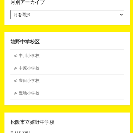
月別アーカイブ
月
別
ア
ー
カ
イ
嬉野中学校区
ブ
中川小学校
中原小学校
豊田小学校
豊地小学校
松阪市立嬉野中学校
〒515-2354