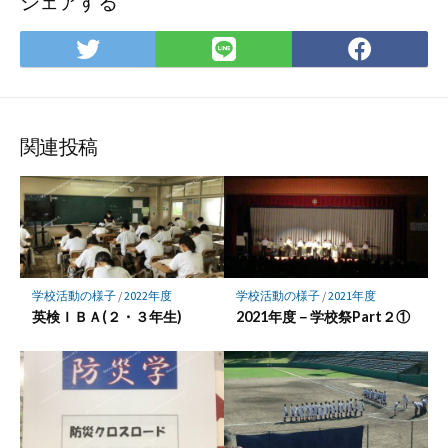
シェアする
Twitter
LINE
Face
で
で
で
シ
シ
シ
ェ
ェ
ェ
ア
ア
ア
関連投稿
学校活動の様子
/
2022年度
学校活動の様子
/
2021年度
英検ＩＢＡ(２・３年生)
2021年度－学校祭Part２①