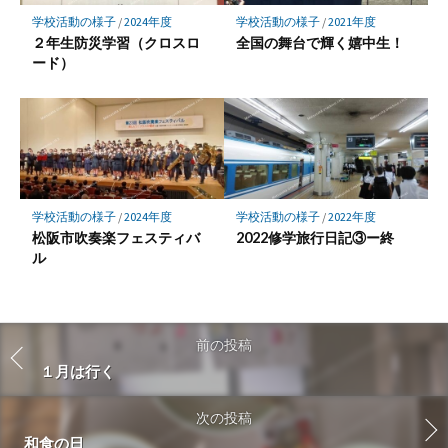
学校活動の様子
/
2024年度
学校活動の様子
/
2021年度
２年生防災学習（クロスロ
全国の舞台で輝く嬉中生！
ード）
学校活動の様子
/
2024年度
学校活動の様子
/
2022年度
松阪市吹奏楽フェスティバ
2022修学旅行日記③ー終
ル
前の投稿
１月は行く
次の投稿
和食の日