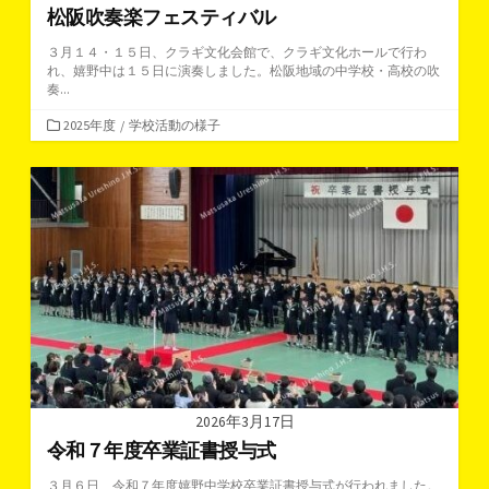
松阪吹奏楽フェスティバル
３月１４・１５日、クラギ文化会館で、クラギ文化ホールで行わ
れ、嬉野中は１５日に演奏しました。松阪地域の中学校・高校の吹
奏...
カ
2025年度
/
学校活動の様子
テ
ゴ
リ
ー
2026年3月17日
令和７年度卒業証書授与式
３月６日、令和７年度嬉野中学校卒業証書授与式が行われました。