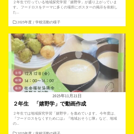
２年生で行っている地域探究学習「嬉野学」が盛り上がっていま
す。 フードロスをテーマに多くの場所にポスターの掲示を依頼し
た...
カ
2025年度
/
学校活動の様子
テ
ゴ
リ
ー
2025年11月21日
２年生 「嬉野学」で動画作成
２年生では地域探究学習「嬉野学」を進めています。 今年度は、
『フードロスをなくすためには』『地域おそうじ隊』など、地域
の...
カ
2025年度
/
学校活動の様子