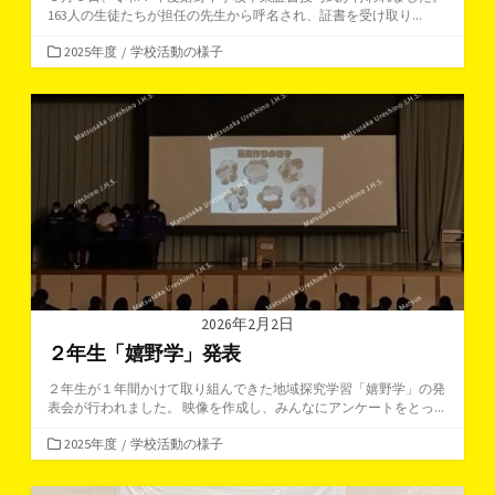
163人の生徒たちが担任の先生から呼名され、証書を受け取り...
カ
2025年度
/
学校活動の様子
テ
ゴ
リ
ー
2026年2月2日
２年生「嬉野学」発表
２年生が１年間かけて取り組んできた地域探究学習「嬉野学」の発
表会が行われました。 映像を作成し、みんなにアンケートをとっ...
カ
2025年度
/
学校活動の様子
テ
ゴ