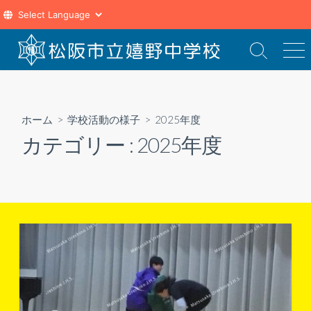
コ
ン
検
メ
索
ニ
テ
切
ュ
ン
り
ー
ツ
替
ホーム
>
学校活動の様子
>
2025年度
え
へ
カテゴリー :
2025年度
ス
キ
ッ
プ