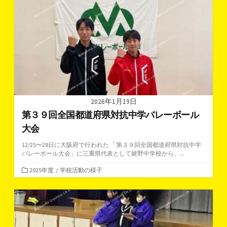
リ
ー
2026年1月19日
第３９回全国都道府県対抗中学バレーボール
大会
12/25〜28日に大阪府で行われた 「第３９回全国都道府県対抗中学
バレーボール大会」に三重県代表として嬉野中学校から、...
カ
2025年度
/
学校活動の様子
テ
ゴ
リ
ー