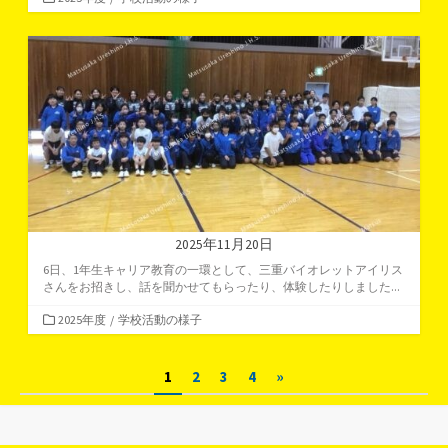
テ
ゴ
リ
ー
2025年11月20日
6日、1年生キャリア教育の一環として、三重バイオレットアイリス
さんをお招きし、話を聞かせてもらったり、体験したりしました...
カ
2025年度
/
学校活動の様子
テ
ゴ
投
1
2
3
4
»
リ
ー
稿
の