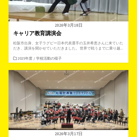
2026年3月18日
キャリア教育講演会
松阪市出身、女子ラグビー日本代表選手の玉井希恵さんに来ていた
だき、講演を聞かせていただきました。 世界で戦うまでに乗り越...
カ
2025年度
/
学校活動の様子
テ
ゴ
リ
ー
2026年3月17日