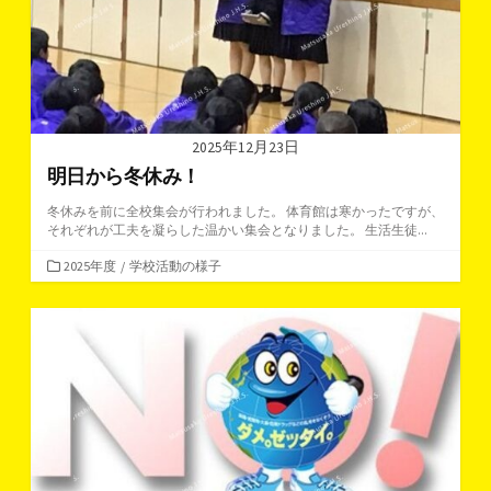
2025年12月23日
明日から冬休み！
冬休みを前に全校集会が行われました。 体育館は寒かったですが、
それぞれが工夫を凝らした温かい集会となりました。 生活生徒...
カ
2025年度
/
学校活動の様子
テ
ゴ
リ
ー