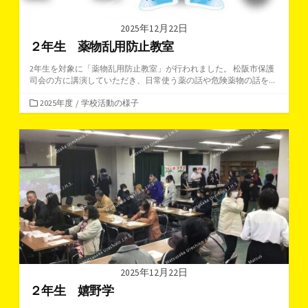
2025年12月22日
２年生 薬物乱用防止教室
2年生を対象に「薬物乱用防止教室」が行われました。 松阪市保護
司会の方に講演していただき、日常使う薬の話や危険薬物の話を...
カ
2025年度
/
学校活動の様子
テ
ゴ
リ
ー
2025年12月22日
２年生 嬉野学