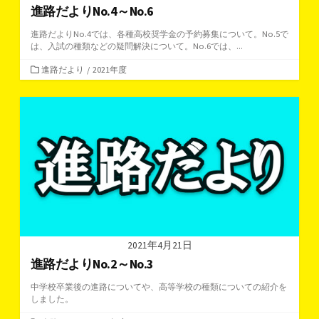
進路だよりNo.4～No.6
進路だよりNo.4では、各種高校奨学金の予約募集について。No.5で
は、入試の種類などの疑問解決について。No.6では、...
カ
進路だより
/
2021年度
テ
ゴ
リ
ー
2021年4月21日
進路だよりNo.2～No.3
中学校卒業後の進路についてや、高等学校の種類についての紹介を
しました。