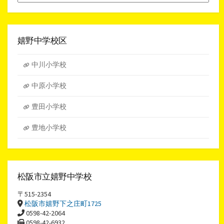
別
ア
ー
カ
イ
嬉野中学校区
ブ
中川小学校
中原小学校
豊田小学校
豊地小学校
松阪市立嬉野中学校
〒515-2354
松阪市嬉野下之庄町1725
0598-42-2064
0598-42-6932