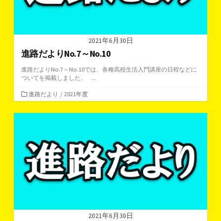
2021年6月30日
進路だよりNo.7～No.10
進路だよりNo.7～No.10では、各種高校生活入門講座の日程などに
ついてを掲載しました。 ...
カ
進路だより
/
2021年度
テ
ゴ
リ
ー
2021年6月30日