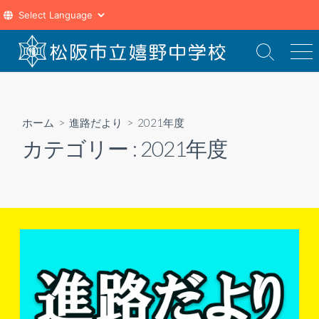
コ
ン
検
メ
索
ニ
テ
切
ュ
ン
り
ー
ツ
替
ホーム
>
進路だより
>
2021年度
え
へ
カテゴリー :
2021年度
ス
キ
ッ
プ