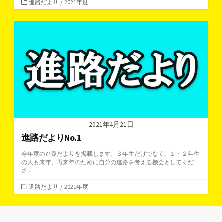
カ
進路だより
/
2021年度
テ
ゴ
リ
ー
2021年4月21日
進路だよりNo.1
今年度の進路だよりを掲載します。３年生だけでなく、１・２年生
の人も来年、再来年のために自分の進路を考える機会としてくだ
さ...
カ
進路だより
/
2021年度
テ
ゴ
リ