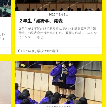
2026年2月2日
２年生「嬉野学」発表
２年生が１年間かけて取り組んできた地域探究学習「嬉
野学」の発表会が行われました。 映像を作成し、みんな
行わ
にアンケートをとっ...
され、
カ
2025年度
/
学校活動の様子
テ
ゴ
リ
ー