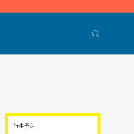
検
索
切
り
替
え
行事予定