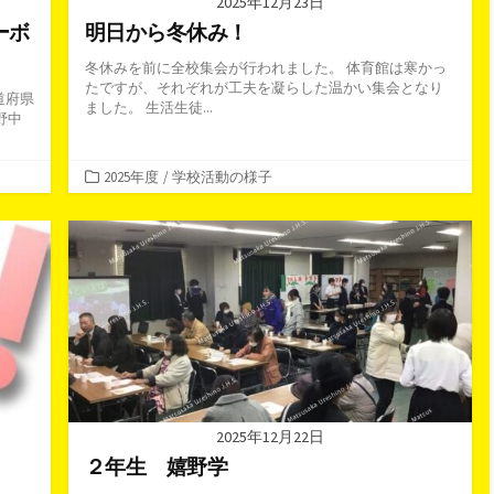
2025年12月23日
ーボ
明日から冬休み！
冬休みを前に全校集会が行われました。 体育館は寒かっ
たですが、それぞれが工夫を凝らした温かい集会となり
道府県
ました。 生活生徒...
野中
カ
2025年度
/
学校活動の様子
テ
ゴ
リ
ー
2025年12月22日
２年生 嬉野学