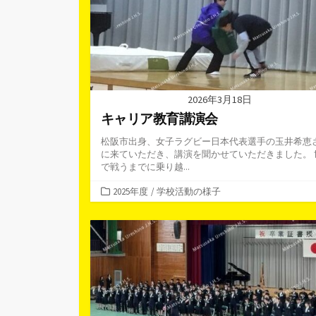
2026年3月18日
キャリア教育講演会
松阪市出身、女子ラグビー日本代表選手の玉井希恵
に来ていただき、講演を聞かせていただきました。 
で戦うまでに乗り越...
カ
2025年度
/
学校活動の様子
テ
ゴ
リ
ー