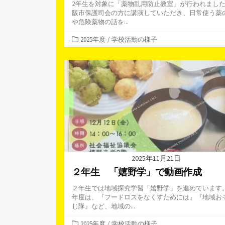
2年生を対象に「薬物乱用防止教室」が行われました
阪市保護司会の方に講演していただき、日常使う薬
や危険薬物の話を...
カ
2025年度
/
学校活動の様子
テ
ゴ
リ
ー
2025年11月21日
２年生 「嬉野学」で動画作成
２年生では地域探究学習「嬉野学」を進めています。
年度は、『フードロスをなくすためには』『地域お
じ隊』など、地域の...
カ
2025年度
/
学校活動の様子