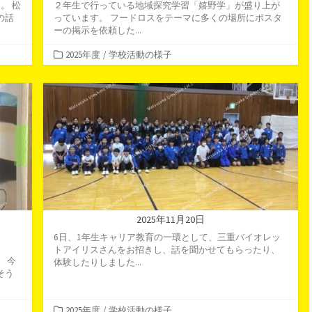
。 松
２年生で行っている地域探究学習「嬉野学」が盛り上が
の話
っています。 フードロスをテーマに多くの場所にポスタ
ーの掲示を依頼した...
カ
2025年度
/
学校活動の様子
テ
ゴ
リ
ー
2025年11月20日
6日、1年生キャリア教育の一環として、三重バイオレッ
トアイリスさんをお招きし、話を聞かせてもらったり、
 今
体験したりしました...
そう
カ
2025年度
/
学校活動の様子