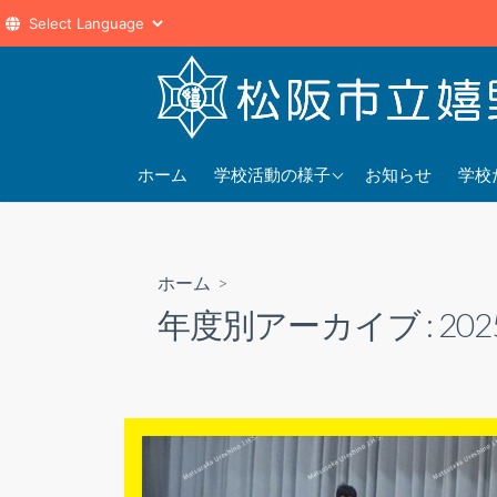
コ
ン
テ
ン
2025年度
202
ツ
ホーム
学校活動の様子
お知らせ
学校
へ
2024年度
202
ス
2023年度
202
キ
ホーム
>
ッ
年度別アーカイブ :
20
プ