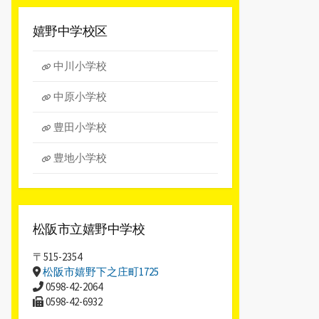
ー
カ
嬉野中学校区
イ
ブ
中川小学校
中原小学校
豊田小学校
豊地小学校
松阪市立嬉野中学校
〒515-2354
松阪市嬉野下之庄町1725
0598-42-2064
0598-42-6932