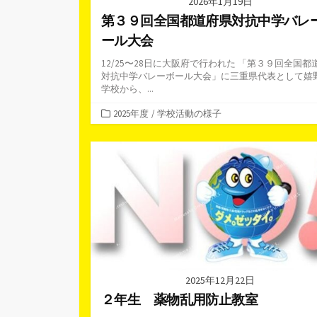
2026年1月19日
第３９回全国都道府県対抗中学バレ
ール大会
12/25〜28日に大阪府で行われた 「第３９回全国都
対抗中学バレーボール大会」に三重県代表として嬉
学校から、...
カ
2025年度
/
学校活動の様子
テ
ゴ
リ
ー
2025年12月22日
２年生 薬物乱用防止教室