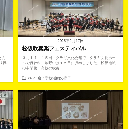
2026年3月17日
松阪吹奏楽フェスティバル
さん
３月１４・１５日、クラギ文化会館で、クラギ文化ホー
世界
ルで行われ、嬉野中は１５日に演奏しました。松阪地域
の中学校・高校の吹奏...
カ
2025年度
/
学校活動の様子
テ
ゴ
リ
ー