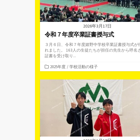
2026年3月17日
令和７年度卒業証書授与式
３月６日、令和７年度嬉野中学校卒業証書授与式が
れました。 163人の生徒たちが担任の先生から呼名
証書を受け取り...
カ
2025年度
/
学校活動の様子
テ
ゴ
リ
ー