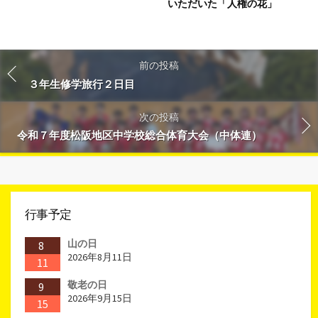
いただいた「人権の花」
前の投稿
３年生修学旅行２日目
次の投稿
令和７年度松阪地区中学校総合体育大会（中体連）
行事予定
山の日
8
2026年8月11日
11
敬老の日
9
2026年9月15日
15