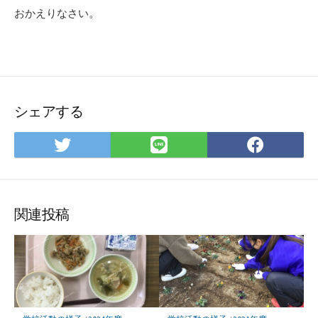
おかえりなさい。
シェアする
Twitter
LINE
Face
で
で
で
シ
シ
シ
ェ
ェ
ェ
ア
ア
ア
関連投稿