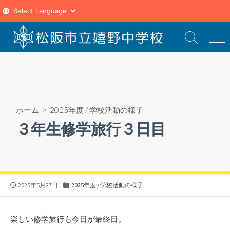
コ
ン
検
メ
索
ニ
テ
切
ュ
ン
り
ー
ツ
替
え
へ
ス
ホーム
>
2025年度
/
学校活動の様子
キ
３年生修学旅行３日目
ッ
プ
公
カ
2025年5月27日
2025年度
/
学校活動の様子
開
テ
日
ゴ
リ
楽しい修学旅行も今日が最終日。
ー