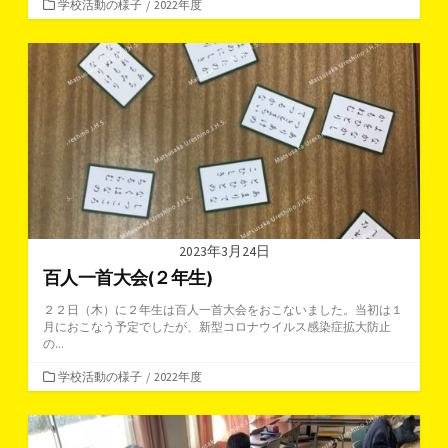
カ
学校活動の様子
/
2022年度
テ
ゴ
リ
ー
2023年3月24日
百人一首大会(２年生)
２２日（木）に２年生は百人一首大会をおこないました。当初は１
月におこなう予定でしたが、新型コロナウイルス感染症拡大防止
の...
カ
学校活動の様子
/
2022年度
テ
ゴ
リ