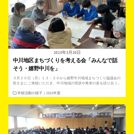
ー
2023年3月20日
中川地区まちづくりを考える会「みんなで話
そう・嬉野中川を」
３月２０日（月）１３：３０から嬉野中川地域まちづくり協議会の
皆さまに ご来校いただき、中川地域の現状や将来の姿を語り合う...
カ
学校活動の様子
/
2022年度
テ
ゴ
リ
ー