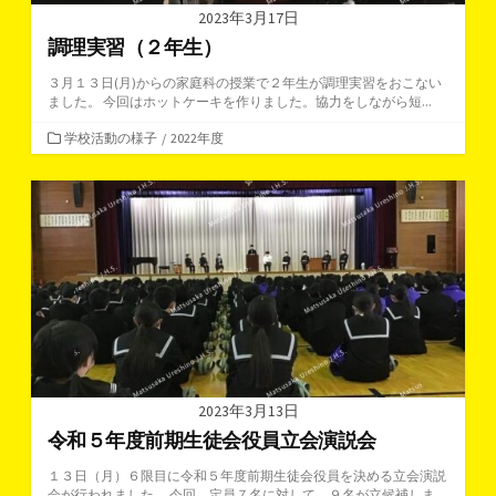
2023年3月17日
調理実習（２年生）
３月１３日(月)からの家庭科の授業で２年生が調理実習をおこない
ました。 今回はホットケーキを作りました。協力をしながら短...
カ
学校活動の様子
/
2022年度
テ
ゴ
リ
ー
2023年3月13日
令和５年度前期生徒会役員立会演説会
１３日（月）６限目に令和５年度前期生徒会役員を決める立会演説
会が行われました。 今回、定員７名に対して、９名が立候補しま...