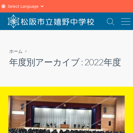
コ
ン
検
メ
索
ニ
テ
切
ュ
ン
り
ー
ツ
替
ホーム
>
え
へ
年度別アーカイブ :
2022年度
ス
キ
ッ
プ