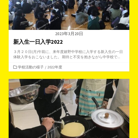
2023年3月20日
新入生一日入学2022
３月２０日(月)午前に、来年度嬉野中学校に入学する新入生の一日
体験入学をおこないました。 期待と不安を抱きながら中学校で...
カ
学校活動の様子
/
2022年度
テ
ゴ
リ
ー