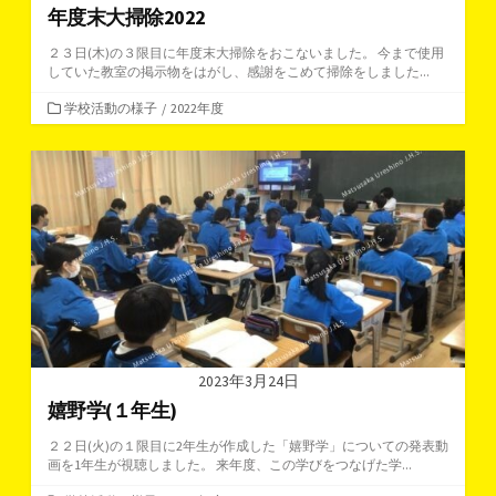
年度末大掃除2022
２３日(木)の３限目に年度末大掃除をおこないました。 今まで使用
していた教室の掲示物をはがし、感謝をこめて掃除をしました...
カ
学校活動の様子
/
2022年度
テ
ゴ
リ
ー
2023年3月24日
嬉野学(１年生)
２２日(火)の１限目に2年生が作成した「嬉野学」についての発表動
画を1年生が視聴しました。 来年度、この学びをつなげた学...