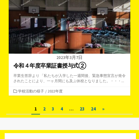
ー
2023年3月7日
令和４年度卒業証書授与式②
卒業生答辞より 「私たちが入学した一週間後、緊急事態宣言が発令
されたことにより、一ヶ月間にも及ぶ休校となりました。・・・...
カ
学校活動の様子
/
2022年度
テ
ゴ
投
1
2
3
4
…
23
24
»
リ
ー
稿
の