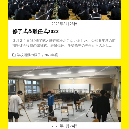
2023年3月28日
修了式＆離任式2022
３月２４日(金)修了式と離任式をおこないました。 令和５年度の前
期生徒会役員の認証式、表彰伝達、生徒指導の先生からのお話...
カ
学校活動の様子
/
2022年度
テ
ゴ
リ
ー
2023年3月24日