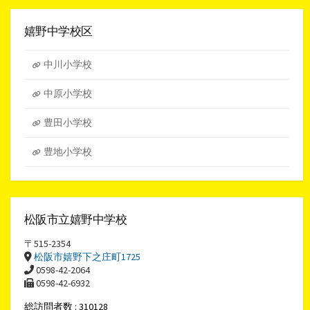
ー
カ
イ
嬉野中学校区
ブ
中川小学校
中原小学校
豊田小学校
豊地小学校
松阪市立嬉野中学校
〒515-2354
松阪市嬉野下之庄町1725
0598-42-2064
0598-42-6932
総訪問者数 : 310128