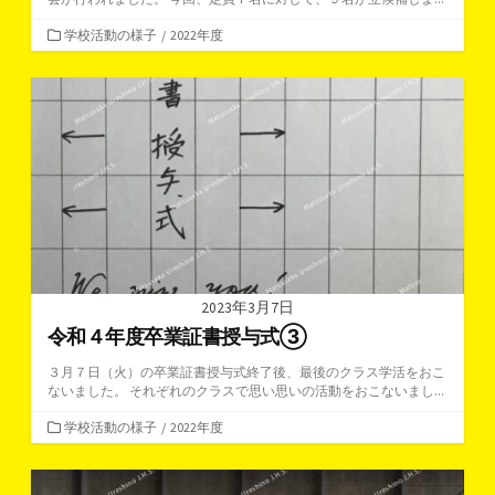
カ
学校活動の様子
/
2022年度
テ
ゴ
リ
ー
2023年3月7日
令和４年度卒業証書授与式③
３月７日（火）の卒業証書授与式終了後、最後のクラス学活をおこ
ないました。 それぞれのクラスで思い思いの活動をおこないまし...
カ
学校活動の様子
/
2022年度
テ
ゴ
リ