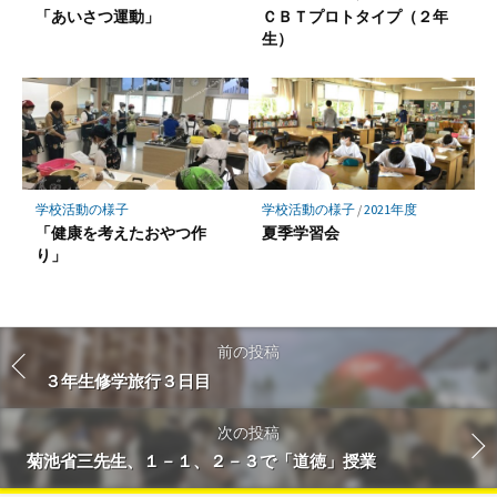
「あいさつ運動」
ＣＢＴプロトタイプ（２年
生）
学校活動の様子
学校活動の様子
/
2021年度
「健康を考えたおやつ作
夏季学習会
り」
前の投稿
３年生修学旅行３日目
次の投稿
菊池省三先生、１－１、２－３で「道徳」授業