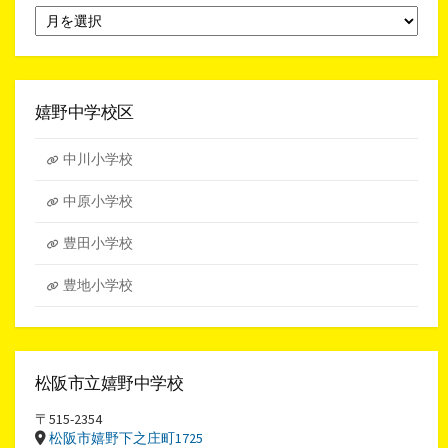
月
別
ア
ー
カ
イ
嬉野中学校区
ブ
中川小学校
中原小学校
豊田小学校
豊地小学校
松阪市立嬉野中学校
〒515-2354
松阪市嬉野下之庄町1725