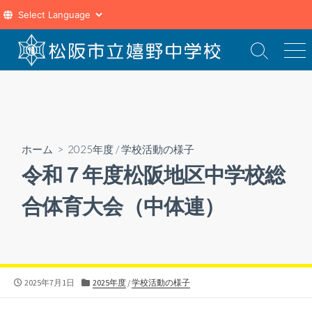
コ
ン
検
メ
索
ニ
テ
切
ュ
ン
り
ー
ツ
替
え
へ
ス
ホーム
>
2025年度
/
学校活動の様子
キ
令和７年度松阪地区中学校総
ッ
プ
合体育大会（中体連）
公
カ
2025年7月1日
2025年度
/
学校活動の様子
開
テ
日
ゴ