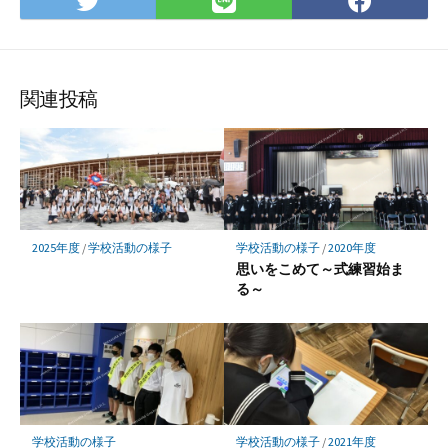
Twitter
LINE
Face
で
で
で
シ
シ
シ
ェ
ェ
ェ
ア
ア
ア
関連投稿
2025年度
/
学校活動の様子
学校活動の様子
/
2020年度
思いをこめて～式練習始ま
る～
学校活動の様子
学校活動の様子
/
2021年度