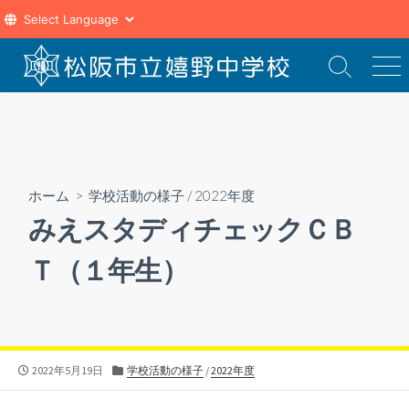
コ
ン
検
メ
索
ニ
テ
切
ュ
ン
り
ー
ツ
替
え
へ
ス
ホーム
>
学校活動の様子
/
2022年度
キ
みえスタディチェックＣＢ
ッ
プ
Ｔ（１年生）
公
カ
2022年5月19日
学校活動の様子
/
2022年度
開
テ
日
ゴ