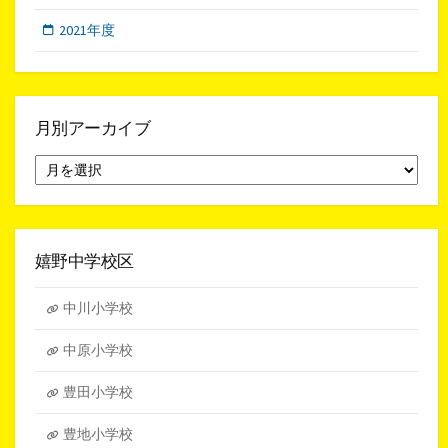
2021年度
月別アーカイブ
月
別
ア
ー
カ
イ
嬉野中学校区
ブ
中川小学校
中原小学校
豊田小学校
豊地小学校