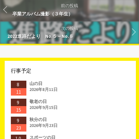
前の投稿
卒業アルバム撮影（３年生）
次の投稿
2022進路だより No.５～No.８
行事予定
山の日
8
2026年8月11日
11
敬老の日
9
2026年9月15日
15
秋分の日
9
2026年9月23日
23
スポーツの日
10