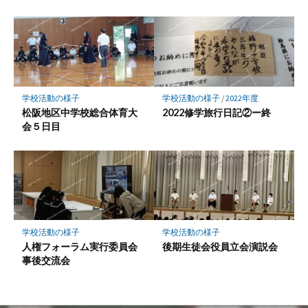
学校活動の様子
学校活動の様子
/
2022年度
松阪地区中学校総合体育大
2022修学旅行日記②ー終
会５日目
学校活動の様子
学校活動の様子
人権フォーラム実行委員会
後期生徒会役員立会演説会
事後交流会