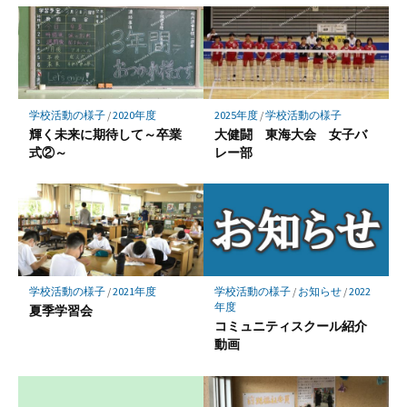
学校活動の様子
/
2020年度
2025年度
/
学校活動の様子
輝く未来に期待して～卒業
大健闘 東海大会 女子バ
式②～
レー部
学校活動の様子
/
お知らせ
/
2022
学校活動の様子
/
2021年度
年度
夏季学習会
コミュニティスクール紹介
動画