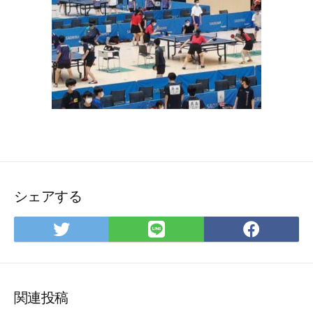
シェアする
Twitter
LINE
Face
で
で
で
シ
シ
シ
ェ
ェ
ェ
ア
ア
ア
関連投稿