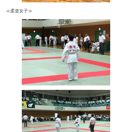
≪柔道女子≫