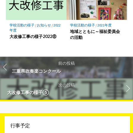
学校活動の様子
/
お知らせ
/
2022
学校活動の様子
/
2021年度
年度
地域とともに～福祉委員会
大改修工事の様子2022⑧
の活動
前の投稿
三重県吹奏楽コンクール
次の投稿
大改修工事の様子⑤
行事予定