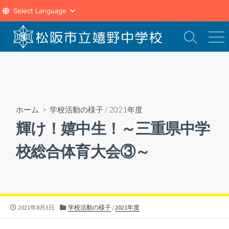
コ
ン
検
メ
索
ニ
テ
切
ュ
ン
り
ー
ツ
替
え
へ
ス
ホーム
>
学校活動の様子
/
2021年度
キ
輝け！嬉中生！～三重県中学
ッ
プ
校総合体育大会③～
公
カ
2021年8月3日
学校活動の様子
/
2021年度
開
テ
日
ゴ