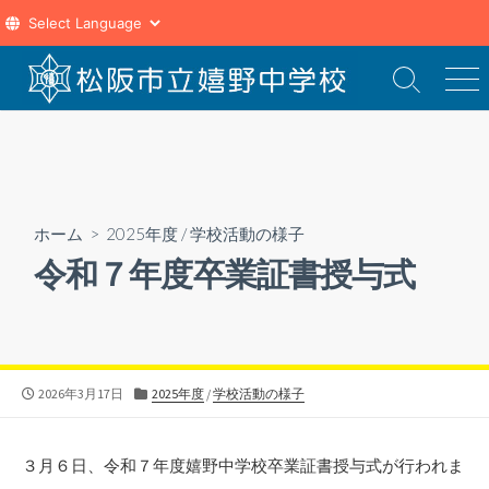
コ
ン
検
メ
索
ニ
テ
切
ュ
ン
り
ー
ツ
替
え
へ
ス
ホーム
>
2025年度
/
学校活動の様子
キ
令和７年度卒業証書授与式
ッ
プ
公
カ
2026年3月17日
2025年度
/
学校活動の様子
開
テ
日
ゴ
リ
３月６日、令和７年度嬉野中学校卒業証書授与式が行われま
ー