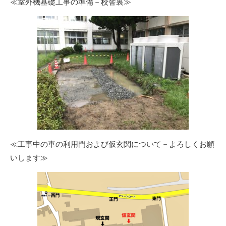
≪室外機基礎工事の準備－校舎裏≫
≪工事中の車の利用門および仮玄関について－よろしくお願
いします≫