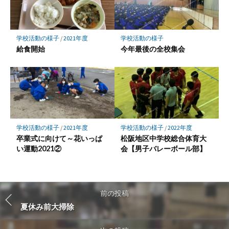
学校活動の様子
/
2021年度
学校活動の様子
給食開始
今年最後の全校集会
学校活動の様子
/
2021年度
学校活動の様子
/
2022年度
卒業式に向けて～花いっぱ
松阪地区中学校総合体育大
い運動2021②
会【男子バレーボール部】
前の投稿
夏休み前大掃除