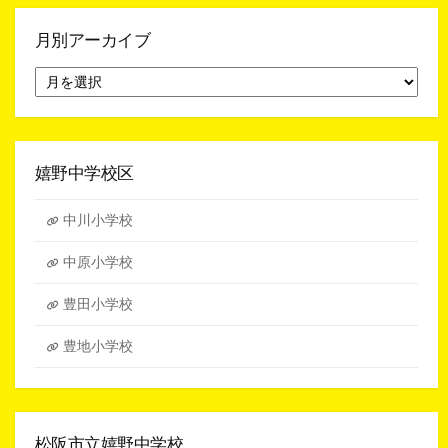
月別アーカイブ
月
別
ア
ー
カ
イ
嬉野中学校区
ブ
中川小学校
中原小学校
豊田小学校
豊地小学校
松阪市立嬉野中学校