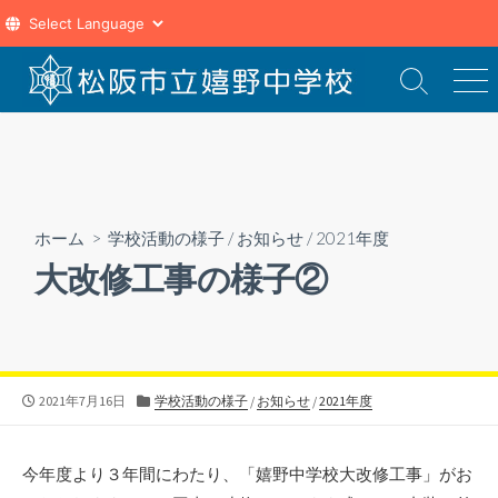
コ
ン
検
メ
索
ニ
テ
切
ュ
ン
り
ー
ツ
替
え
へ
ス
ホーム
>
学校活動の様子
/
お知らせ
/
2021年度
キ
大改修工事の様子②
ッ
プ
公
カ
2021年7月16日
学校活動の様子
/
お知らせ
/
2021年度
開
テ
日
ゴ
リ
今年度より３年間にわたり、「嬉野中学校大改修工事」がお
ー