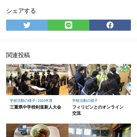
シェアする
Twitter
LINE
Face
で
で
で
シ
シ
シ
ェ
ェ
ェ
ア
ア
ア
関連投稿
学校活動の様子
/
2020年度
学校活動の様子
三重県中学校剣道新人大会
フィリピンとのオンライン
交流