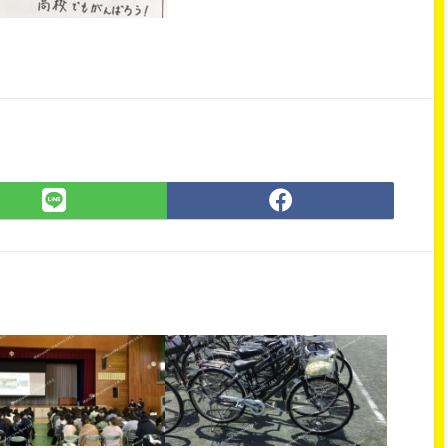
LINE
Facebook
で
で
シ
シ
ェ
ェ
ア
ア