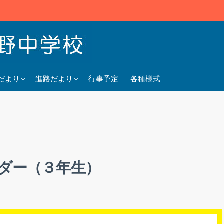
5年度
2025年度
だより
進路だより
行事予定
各種様式
4年度
2024年度
3年度
2023年度
ダー（３年生）