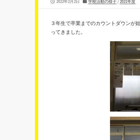
公
カ
2022年2月2日
学校活動の様子
/
2021年度
開
テ
日
ゴ
リ
３年生で卒業までのカウントダウンが
ー
ってきました。