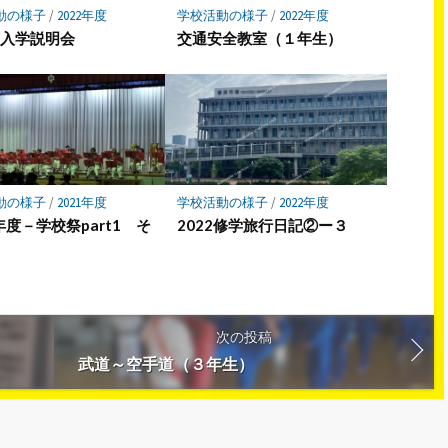
動の様子
/
2022年度
学校活動の様子
/
2022年度
生入学説明会
交通安全教室（１年生）
動の様子
/
2021年度
学校活動の様子
/
2022年度
1年度－学校祭part1 そ
2022修学旅行日記②ー３
次の投稿
武道～空手道（３年生）