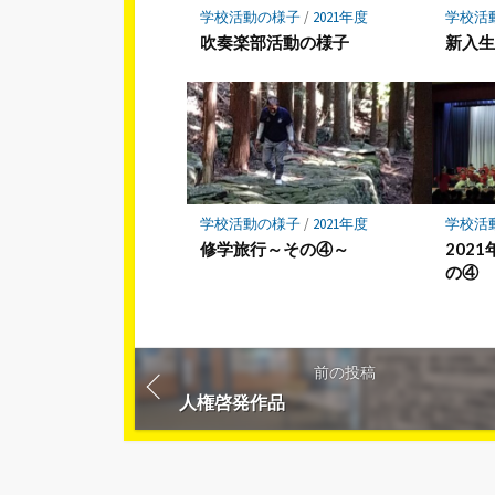
学校活動の様子
/
2021年度
学校活
吹奏楽部活動の様子
新入
学校活動の様子
/
2021年度
学校活
修学旅行～その④～
202
の④
前の投稿
人権啓発作品