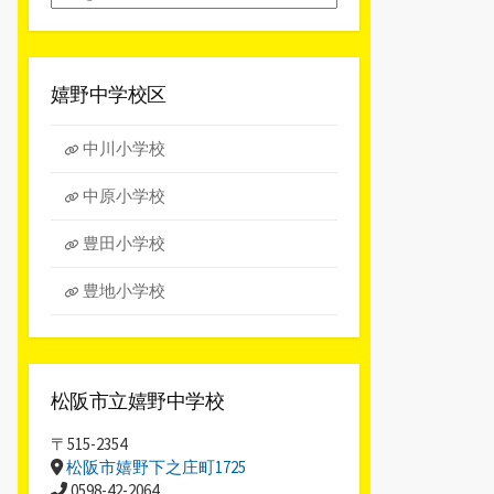
別
ア
ー
カ
嬉野中学校区
イ
ブ
中川小学校
中原小学校
豊田小学校
豊地小学校
松阪市立嬉野中学校
〒515-2354
松阪市嬉野下之庄町1725
0598-42-2064