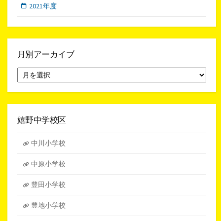
2021年度
月別アーカイブ
月
別
ア
ー
カ
イ
嬉野中学校区
ブ
中川小学校
中原小学校
豊田小学校
豊地小学校