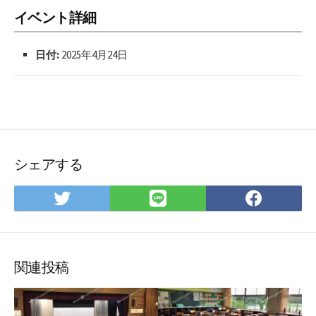
イベント詳細
日付:
2025年4月24日
シェアする
Twitter
LINE
Face
で
で
で
シ
シ
シ
ェ
ェ
ェ
ア
ア
ア
関連投稿