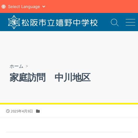
コ
ン
検
メ
索
ニ
テ
切
ュ
ン
り
ー
ツ
替
え
へ
ス
ホーム
>
キ
家庭訪問 中川地区
ッ
プ
公
カ
2025年4月9日
開
テ
日
ゴ
リ
ー