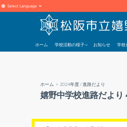
コ
ン
テ
ン
2025年度
202
ツ
ホーム
学校活動の様子
お知らせ
学校
へ
2024年度
202
ス
2023年度
202
キ
ッ
プ
ホーム
>
2024年度
/
進路だより
嬉野中学校進路だより