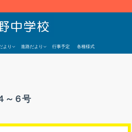
5年度
2025年度
だより
進路だより
行事予定
各種様式
4年度
2024年度
3年度
2023年度
４～６号