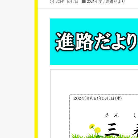
公
カ
2024年6月7日
2024年度
/
進路だより
開
テ
日
ゴ
リ
ー