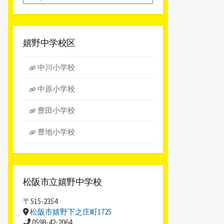
別
ア
ー
カ
嬉野中学校区
イ
ブ
中川小学校
中原小学校
豊田小学校
豊地小学校
松阪市立嬉野中学校
〒515-2354
松阪市嬉野下之庄町1725
0598-42-2064