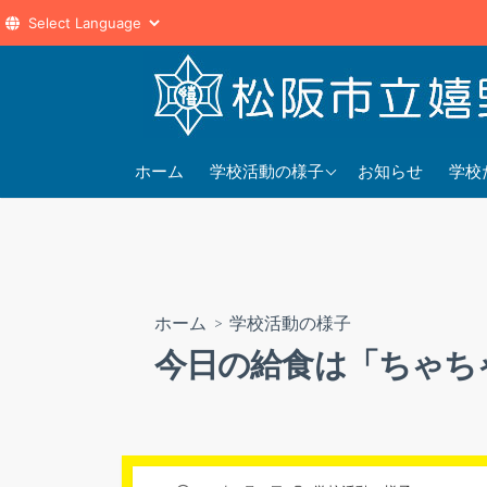
コ
ン
テ
ン
2025年度
202
ツ
ホーム
学校活動の様子
お知らせ
学校
へ
2024年度
202
ス
2023年度
202
キ
ッ
プ
ホーム
>
学校活動の様子
今日の給食は「ちゃち