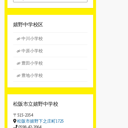
別
ア
ー
カ
嬉野中学校区
イ
ブ
中川小学校
中原小学校
豊田小学校
豊地小学校
松阪市立嬉野中学校
〒515-2354
松阪市嬉野下之庄町1725
0598-42-2064