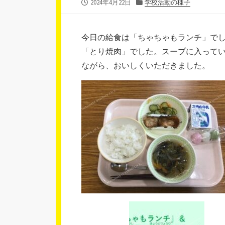
公
カ
2024年4月22日
学校活動の様子
開
テ
日
ゴ
リ
今日の給食は「ちゃちゃもランチ」で
ー
「とり焼肉」でした。スープに入って
ながら、おいしくいただきました。