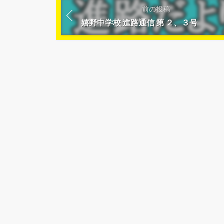
前の投稿
嬉野中学校 進路通信 第 ２、３号