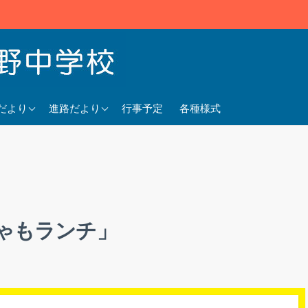
5年度
2025年度
だより
進路だより
行事予定
各種様式
4年度
2024年度
3年度
2023年度
ゃもランチ」