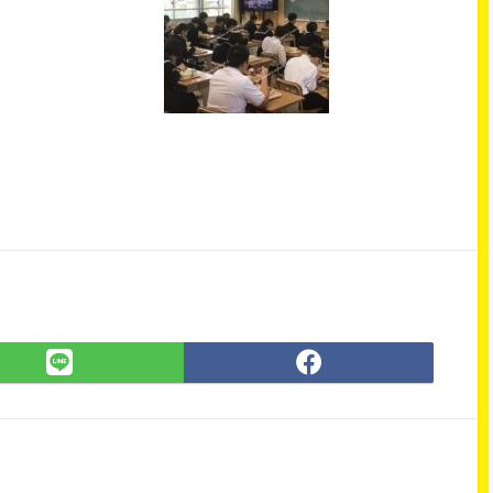
LINE
Facebook
で
で
シ
シ
ェ
ェ
ア
ア