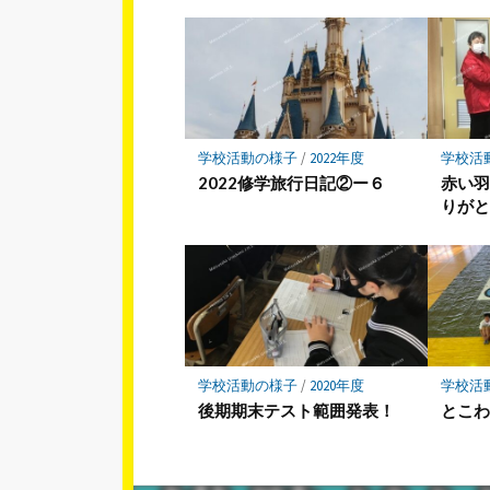
学校活動の様子
/
2022年度
学校活
2022修学旅行日記②ー６
赤い
りが
学校活動の様子
/
2020年度
学校活
後期期末テスト範囲発表！
とこ