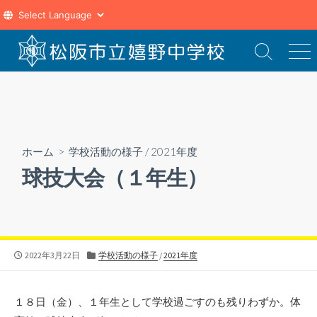
コ
ン
検
メ
索
ニ
テ
切
ュ
ン
り
ー
ツ
替
え
へ
ス
ホーム
>
学校活動の様子
/
2021年度
キ
球技大会（１年生）
ッ
プ
公
カ
2022年3月22日
学校活動の様子
/
2021年度
開
テ
日
ゴ
リ
１８日（金）、１年生として学校過ごすのも残りわずか。体
ー