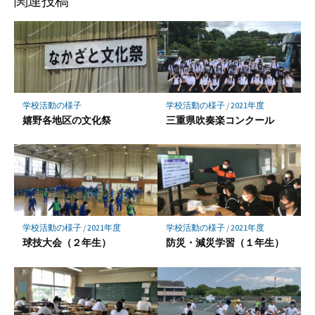
関連投稿
学校活動の様子
学校活動の様子
/
2021年度
嬉野各地区の文化祭
三重県吹奏楽コンクール
学校活動の様子
/
2021年度
学校活動の様子
/
2021年度
球技大会（２年生）
防災・減災学習（１年生）