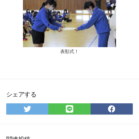
表彰式！
シェアする
Twitter
LINE
Face
で
で
で
シ
シ
シ
ェ
ェ
ェ
ア
ア
ア