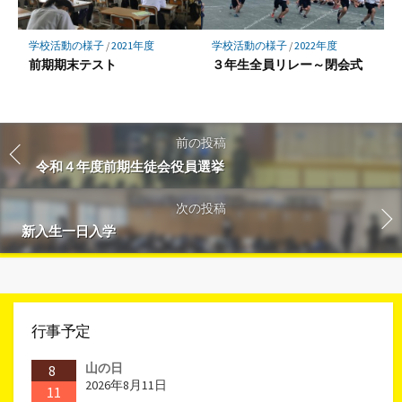
学校活動の様子
/
2021年度
学校活動の様子
/
2022年度
前期期末テスト
３年生全員リレー～閉会式
前の投稿
令和４年度前期生徒会役員選挙
次の投稿
新入生一日入学
行事予定
山の日
8
2026年8月11日
11