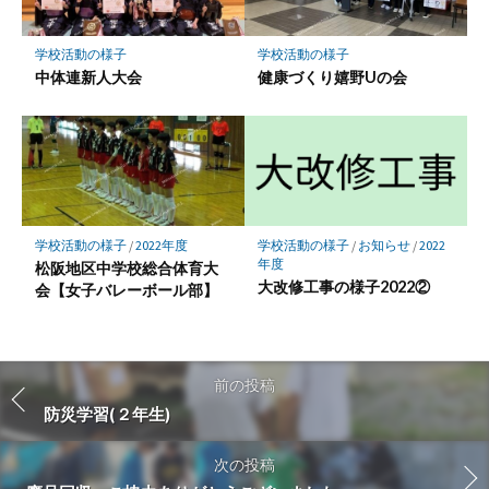
学校活動の様子
学校活動の様子
中体連新人大会
健康づくり嬉野Uの会
学校活動の様子
/
2022年度
学校活動の様子
/
お知らせ
/
2022
年度
松阪地区中学校総合体育大
大改修工事の様子2022②
会【女子バレーボール部】
前の投稿
防災学習(２年生)
次の投稿