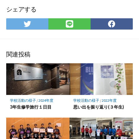
シェアする
Twitter
LINE
Face
で
で
で
シ
シ
シ
ェ
ェ
ェ
ア
ア
ア
関連投稿
学校活動の様子
/
2024年度
学校活動の様子
/
2022年度
3年生修学旅行１日目
思い出を振り返り(３年生)