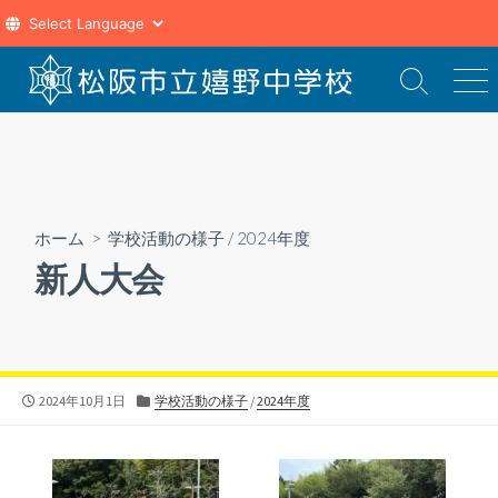
コ
ン
検
メ
索
ニ
テ
切
ュ
ン
り
ー
ツ
替
え
へ
ス
ホーム
>
学校活動の様子
/
2024年度
キ
新人大会
ッ
プ
公
カ
2024年10月1日
学校活動の様子
/
2024年度
開
テ
日
ゴ
リ
ー