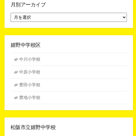
月別アーカイブ
月
別
ア
ー
カ
イ
嬉野中学校区
ブ
中川小学校
中原小学校
豊田小学校
豊地小学校
松阪市立嬉野中学校