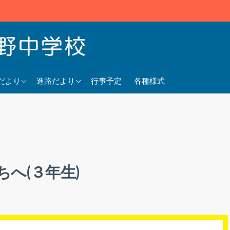
5年度
2025年度
だより
進路だより
行事予定
各種様式
4年度
2024年度
3年度
2023年度
へ(３年生)