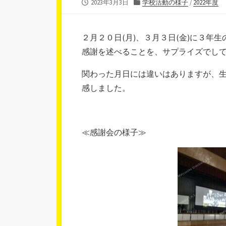
公
カ
2023年3月3日
学校活動の様子
/
2022年度
開
テ
日
ゴ
リ
２月２０日(月)、３月３日(金)に３
ー
感謝を述べることを、サプライズでし
関わった月日には違いはありますが、
感しました。
≪感謝会の様子≫