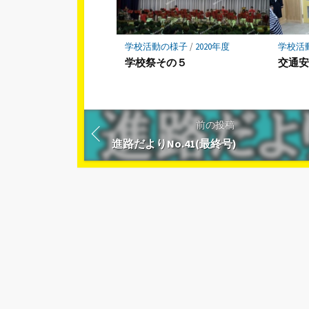
学校活動の様子
/
2020年度
学校活
学校祭その５
交通
前の投稿
進路だよりNo.41(最終号)