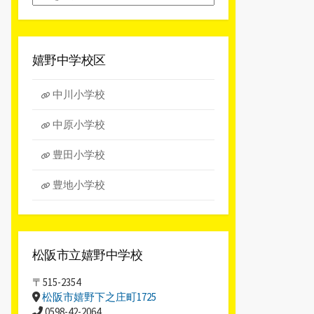
別
ア
ー
カ
嬉野中学校区
イ
ブ
中川小学校
中原小学校
豊田小学校
豊地小学校
松阪市立嬉野中学校
〒515-2354
松阪市嬉野下之庄町1725
0598-42-2064