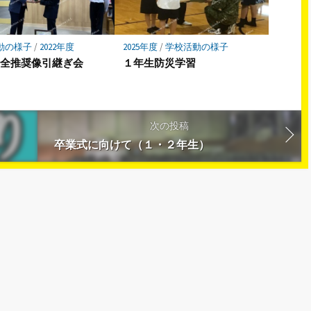
動の様子
/
2022年度
2025年度
/
学校活動の様子
安全推奨像引継ぎ会
１年生防災学習
次の投稿
卒業式に向けて（１・２年生）