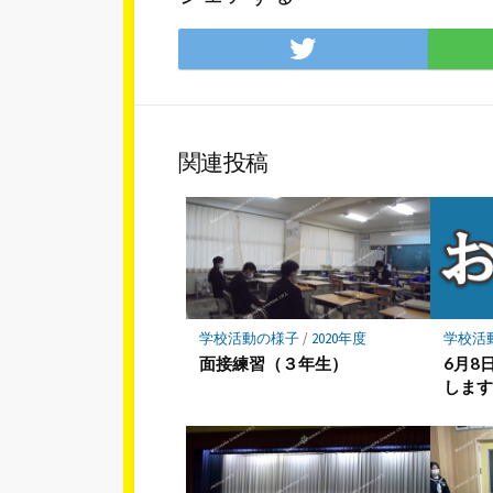
Twitter
で
シ
ェ
ア
関連投稿
学校活動の様子
/
2020年度
学校活
面接練習（３年生）
6月8
しま