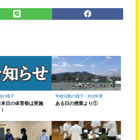
LINE
Facebook
で
で
シ
シ
ェ
ェ
ア
ア
動の様子
学校活動の様子
/
2022年度
日本日の体育祭は実施
ある日の授業より①
す！