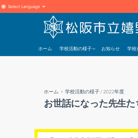
コ
ン
テ
ン
2025年度
202
ツ
ホーム
学校活動の様子
お知らせ
学校
へ
2024年度
202
ス
2023年度
202
キ
ッ
プ
ホーム
>
学校活動の様子
/
2022年度
お世話になった先生たち