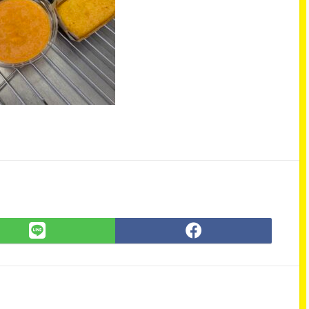
LINE
Facebook
で
で
シ
シ
ェ
ェ
ア
ア