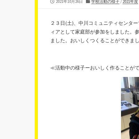
公
カ
2021年10月26日
学校活動の様子
/
2021年度
開
テ
日
ゴ
リ
２３日(土)、中川コミュニティセンタ
ー
ィアとして家庭部が参加をしました。
ました。おいしくつくることができま
≪活動中の様子ーおいしく作ることが