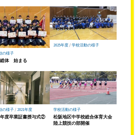
2025年度
/
学校活動の様子
動の様子
連総体 始まる
動の様子
/
2021年度
学校活動の様子
３年度卒業証書授与式②
松阪地区中学校総合体育大会
陸上競技の部開催