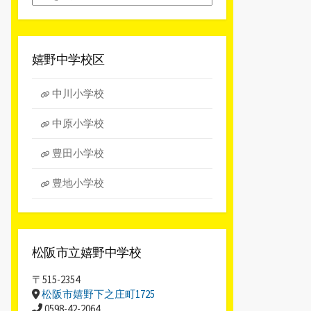
別
ア
ー
カ
嬉野中学校区
イ
ブ
中川小学校
中原小学校
豊田小学校
豊地小学校
松阪市立嬉野中学校
〒515-2354
松阪市嬉野下之庄町1725
0598-42-2064