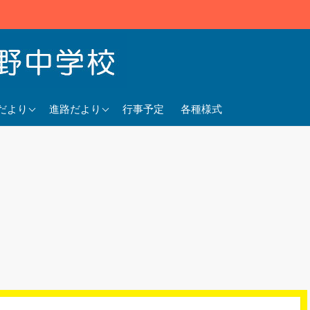
5年度
2025年度
だより
進路だより
行事予定
各種様式
4年度
2024年度
3年度
2023年度