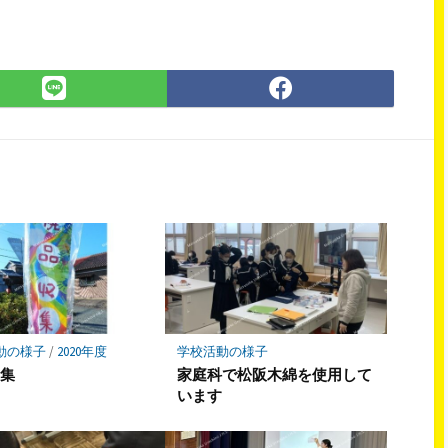
LINE
Facebook
で
で
シ
シ
ェ
ェ
ア
ア
動の様子
/
2020年度
学校活動の様子
収集
家庭科で松阪木綿を使用して
います