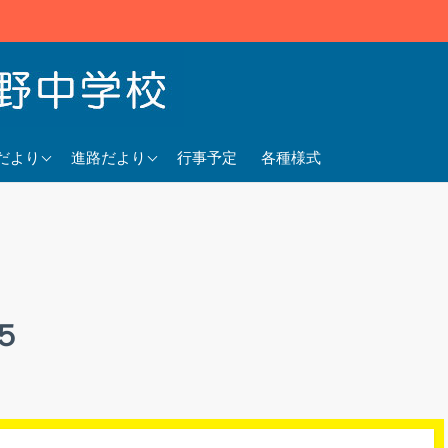
5年度
2025年度
だより
進路だより
行事予定
各種様式
4年度
2024年度
3年度
2023年度
５