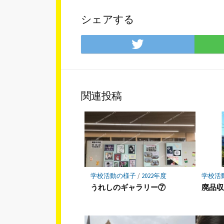
シェアする
Twitter
で
シ
ェ
ア
関連投稿
学校活動の様子
/
2022年度
学校活
うれしのギャラリー⑦
廃品