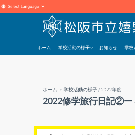
コ
ン
テ
ン
2025年度
202
ツ
ホーム
学校活動の様子
お知らせ
学校
へ
2024年度
202
ス
2023年度
202
キ
ッ
プ
ホーム
>
学校活動の様子
/
2022年度
2022修学旅行日記②ー