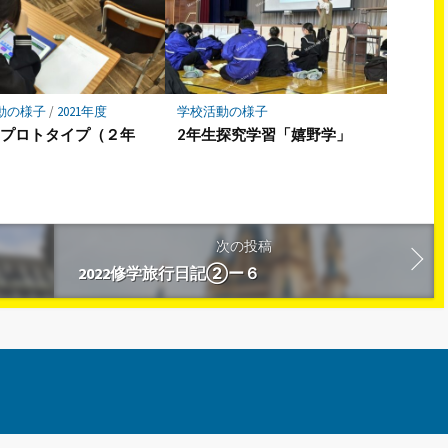
動の様子
/
2021年度
学校活動の様子
Ｔプロトタイプ（２年
2年生探究学習「嬉野学」
次の投稿
2022修学旅行日記②ー６