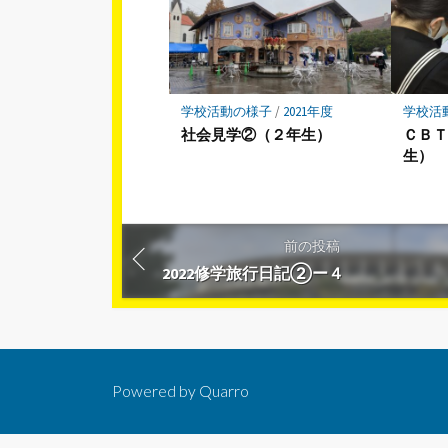
学校活動の様子
/
2021年度
学校活
社会見学②（２年生）
ＣＢ
生）
前の投稿
2022修学旅行日記②ー４
Powered by
Quarro