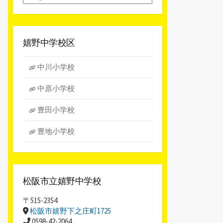
別
ア
ー
カ
嬉野中学校区
イ
ブ
中川小学校
中原小学校
豊田小学校
豊地小学校
松阪市立嬉野中学校
〒515-2354
松阪市嬉野下之庄町1725
0598-42-2064