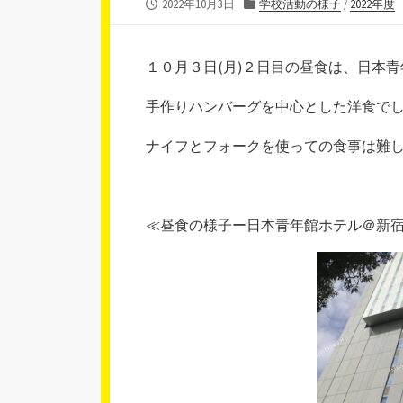
公
カ
2022年10月3日
学校活動の様子
/
2022年度
開
テ
日
ゴ
リ
１０月３日(月)２日目の昼食は、日本
ー
手作りハンバーグを中心とした洋食で
ナイフとフォークを使っての食事は難
≪昼食の様子ー日本青年館ホテル＠新