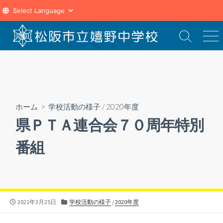
コ
ン
検
メ
索
ニ
テ
切
ュ
ン
り
ー
ツ
替
え
へ
ス
ホーム
>
学校活動の様子
/
2020年度
キ
県ＰＴＡ連合会７０周年特別
ッ
プ
番組
公
カ
2021年3月25日
学校活動の様子
/
2020年度
開
テ
日
ゴ