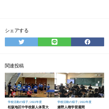
シェアする
Twitter
LINE
Face
で
で
で
シ
シ
シ
ェ
ェ
ェ
ア
ア
ア
関連投稿
学校活動の様子
/
2022年度
学校活動の様子
/
2022年度
松阪地区中学校新人体育大
嬉野人権学習週間