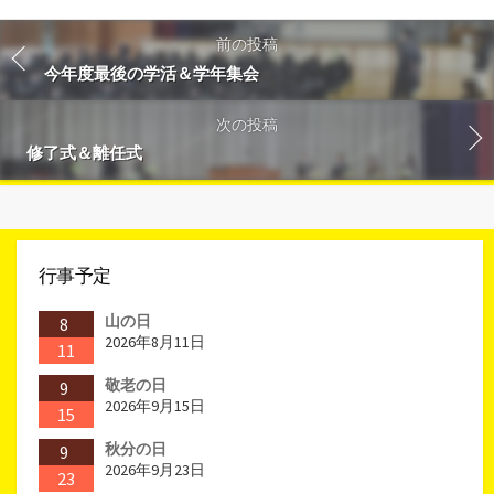
前の投稿
今年度最後の学活＆学年集会
次の投稿
修了式＆離任式
行事予定
山の日
8
2026年8月11日
11
敬老の日
9
2026年9月15日
15
秋分の日
9
2026年9月23日
23