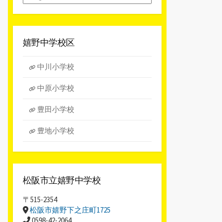
別
ア
ー
カ
嬉野中学校区
イ
ブ
中川小学校
中原小学校
豊田小学校
豊地小学校
松阪市立嬉野中学校
〒515-2354
松阪市嬉野下之庄町1725
0598-42-2064