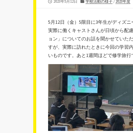
公
カ
2023年5月12日
学校活動の様子
/
2023年度
開
テ
日
ゴ
リ
5月12日（金）5限目に3年生がディ
ー
実際に働くキャストさんが日頃から配
ョン」についてのお話を聞かせていた
すが、実際に訪れたときに今回の学習
いものです。あと1週間ほどで修学旅行