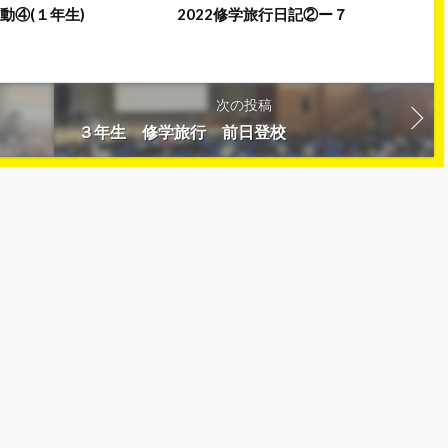
動④(１年生)
2022修学旅行日記②ー７
次の投稿
３年生 修学旅行 前日登校