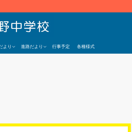
5年度
2025年度
だより
進路だより
行事予定
各種様式
4年度
2024年度
3年度
2023年度