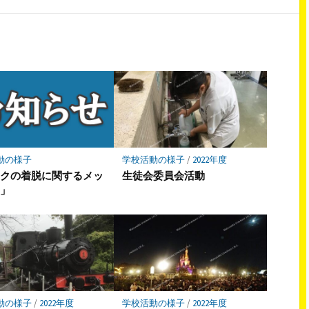
シ
シ
ェ
ェ
ア
ア
動の様子
学校活動の様子
/
2022年度
スクの着脱に関するメッ
生徒会委員会活動
ジ」
動の様子
/
2022年度
学校活動の様子
/
2022年度