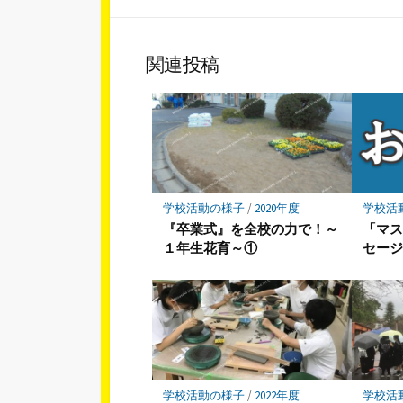
シ
ェ
ア
関連投稿
学校活動の様子
/
2020年度
学校活
『卒業式』を全校の力で！～
「マ
１年生花育～①
セー
学校活動の様子
/
2022年度
学校活