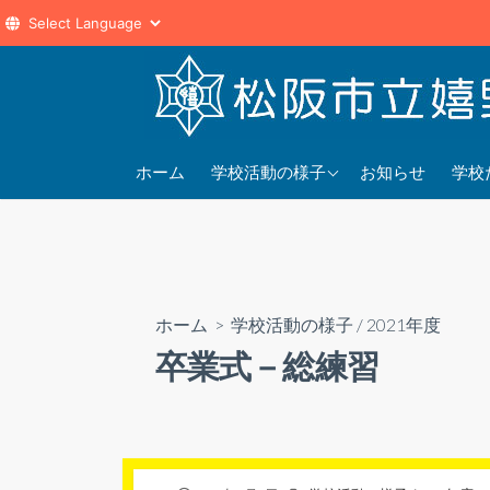
コ
ン
テ
ン
2025年度
202
ツ
ホーム
学校活動の様子
お知らせ
学校
へ
2024年度
202
ス
2023年度
202
キ
ッ
プ
ホーム
>
学校活動の様子
/
2021年度
卒業式－総練習