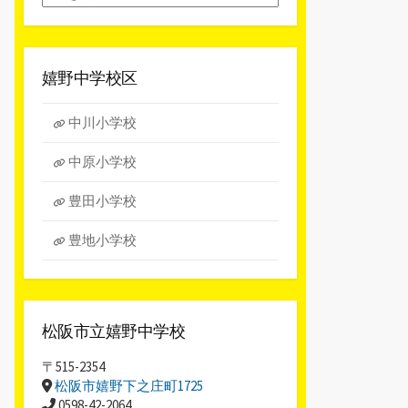
別
ア
ー
カ
嬉野中学校区
イ
ブ
中川小学校
中原小学校
豊田小学校
豊地小学校
松阪市立嬉野中学校
〒515-2354
松阪市嬉野下之庄町1725
0598-42-2064