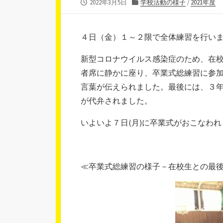
公
カ
2022年3月5日
学校活動の様子
/
2021年度
開
テ
日
ゴ
リ
４日（金）１～２限で全体練習を行い
ー
新型コロナウイルス感染症のため、在
者席に静かに座り、卒業式総練習に参
言葉が伝えられました。最後には、３
が代弁されました。
いよいよ７日(月)に卒業式がおこなわれ
≪卒業式総練習の様子－在校生との最