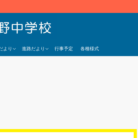
5年度
2025年度
だより
進路だより
行事予定
各種様式
4年度
2024年度
3年度
2023年度