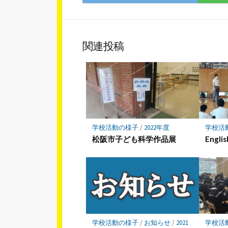
で
シ
ェ
ア
関連投稿
学校活動の様子
/
2022年度
学校活
松阪市子ども科学作品展
Englis
学校活動の様子
/
お知らせ
/
2021
学校活