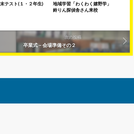
末テスト(１・２年生)
地域学習「わくわく嬉野学」
鈴りん探偵舎さん来校
次の投稿
卒業式－会場準備その２