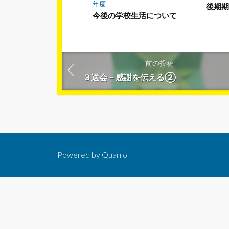
年度
後期期
今後の学校生活について
前の投稿
３送会－感謝を伝える②
Powered by
Quarro