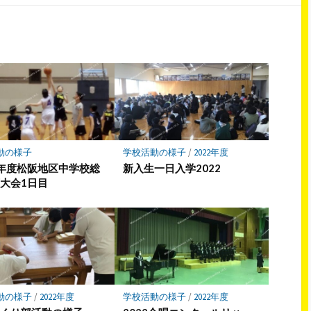
シ
シ
ェ
ェ
ア
ア
動の様子
学校活動の様子
/
2022年度
年度松阪地区中学校総
新入生一日入学2022
大会1日目
動の様子
/
2022年度
学校活動の様子
/
2022年度