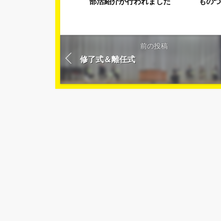
部活紹介が行われました
もの
前の投稿
修了式＆離任式