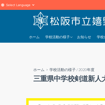
コ
ン
テ
ン
2025年度
202
ツ
ホーム
学校活動の様子
お知らせ
学校
へ
2024年度
202
ス
2023年度
202
キ
ッ
プ
ホーム
>
学校活動の様子
/
2020年度
三重県中学校剣道新人