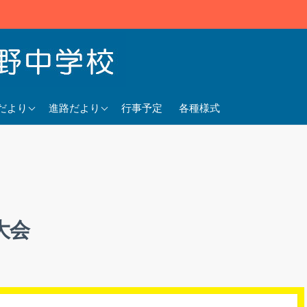
5年度
2025年度
だより
進路だより
行事予定
各種様式
4年度
2024年度
3年度
2023年度
大会