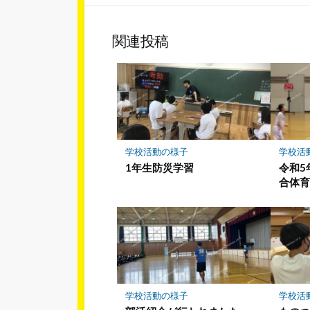
シ
ェ
ア
関連投稿
学校活動の様子
学校活
1年生防災学習
令和5
合体育
学校活動の様子
学校活