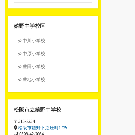
別
ア
ー
カ
嬉野中学校区
イ
ブ
中川小学校
中原小学校
豊田小学校
豊地小学校
松阪市立嬉野中学校
〒515-2354
松阪市嬉野下之庄町1725
0598-42-2064