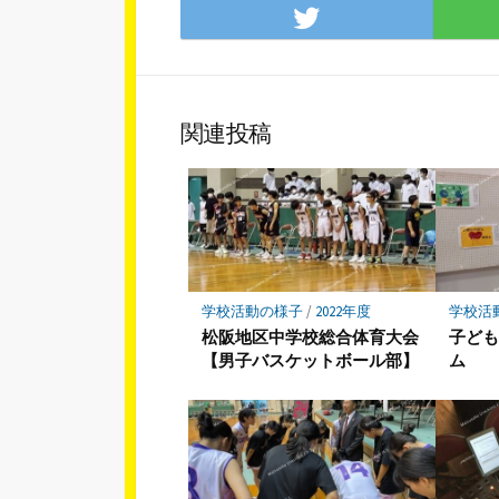
Twitter
で
シ
ェ
ア
関連投稿
学校活動の様子
/
2022年度
学校活
松阪地区中学校総合体育大会
子ども
【男子バスケットボール部】
ム