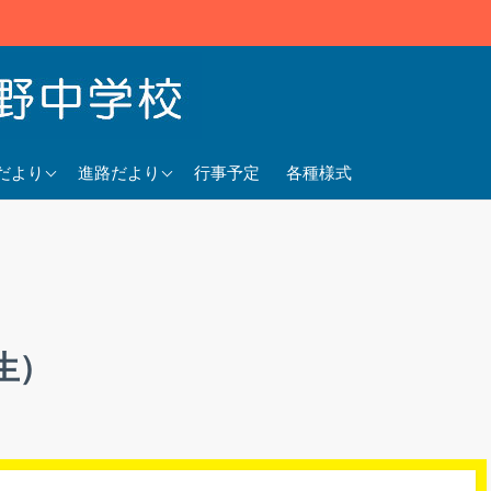
5年度
2025年度
だより
進路だより
行事予定
各種様式
4年度
2024年度
3年度
2023年度
生）