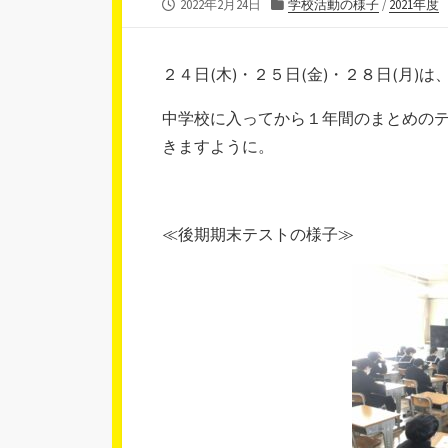
公
カ
2022年2月24日
学校活動の様子
/
2021年度
開
テ
日
ゴ
リ
２４日(木)・２５日(金)・２８日(月
ー
中学校に入ってから１年間のまとめの
きますように。
≪後期期末テストの様子≫