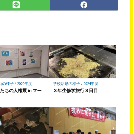
LINE
Facebook
で
で
シ
シ
ェ
ェ
ア
ア
動の様子
/
2020年度
学校活動の様子
/
2024年度
たちの人権展 in マー
３年生修学旅行３日目