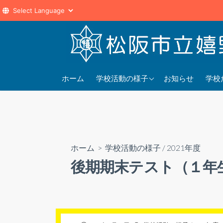
コ
ン
テ
ン
2025年度
202
ツ
ホーム
学校活動の様子
お知らせ
学校
へ
2024年度
202
ス
2023年度
202
キ
ッ
プ
ホーム
>
学校活動の様子
/
2021年度
後期期末テスト（１年