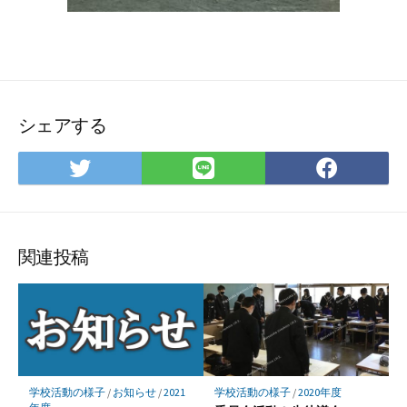
シェアする
Twitter
LINE
Face
で
で
で
シ
シ
シ
ェ
ェ
ェ
ア
ア
ア
関連投稿
学校活動の様子
/
お知らせ
/
2021
学校活動の様子
/
2020年度