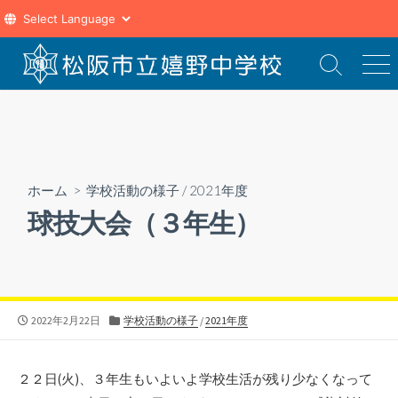
コ
ン
検
メ
索
ニ
テ
切
ュ
ン
り
ー
ツ
替
え
へ
ス
ホーム
>
学校活動の様子
/
2021年度
キ
球技大会（３年生）
ッ
プ
公
カ
2022年2月22日
学校活動の様子
/
2021年度
開
テ
日
ゴ
リ
２２日(火)、３年生もいよいよ学校生活が残り少なくなって
ー