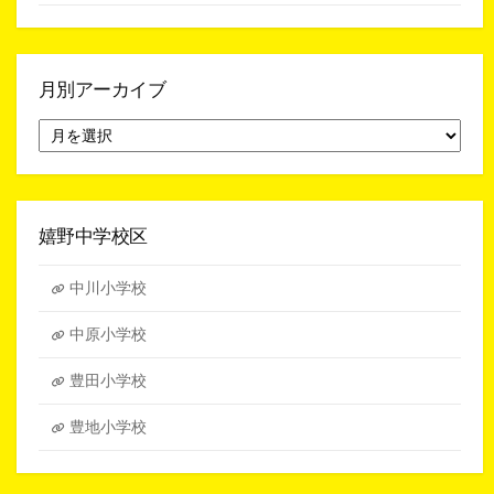
月別アーカイブ
月
別
ア
ー
カ
イ
嬉野中学校区
ブ
中川小学校
中原小学校
豊田小学校
豊地小学校