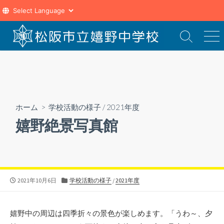
コ
ン
検
メ
索
ニ
テ
切
ュ
ン
り
ー
ツ
替
え
へ
ス
ホーム
>
学校活動の様子
/
2021年度
キ
嬉野絶景写真館
ッ
プ
公
カ
2021年10月6日
学校活動の様子
/
2021年度
開
テ
日
ゴ
リ
嬉野中の周辺は四季折々の景色が楽しめます。「うわ～、夕
ー