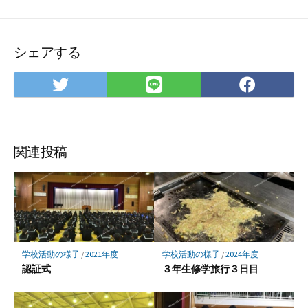
シェアする
Twitter
LINE
Face
で
で
で
シ
シ
シ
ェ
ェ
ェ
ア
ア
ア
関連投稿
学校活動の様子
/
2021年度
学校活動の様子
/
2024年度
認証式
３年生修学旅行３日目