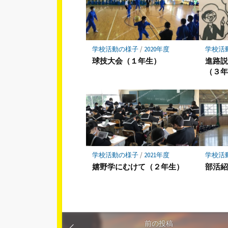
学校活動の様子
/
2020年度
学校活
球技大会（１年生）
進路
（３
学校活動の様子
/
2021年度
学校活
嬉野学にむけて（２年生）
部活
前の投稿