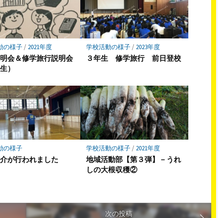
動の様子
/
2021年度
学校活動の様子
/
2023年度
説明会＆修学旅行説明会
３年生 修学旅行 前日登校
年生）
動の様子
学校活動の様子
/
2021年度
紹介が行われました
地域活動部【第３弾】－うれ
しの大根収穫②
次の投稿