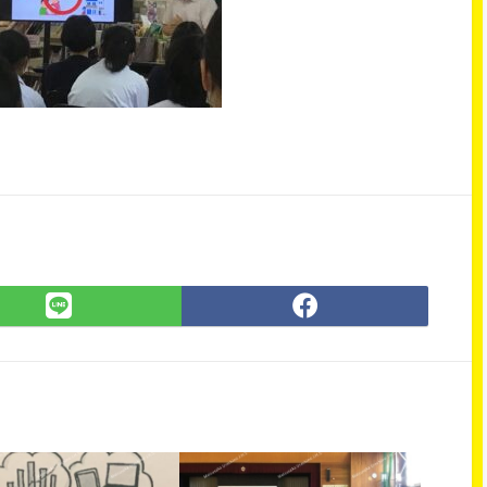
LINE
Facebook
で
で
シ
シ
ェ
ェ
ア
ア