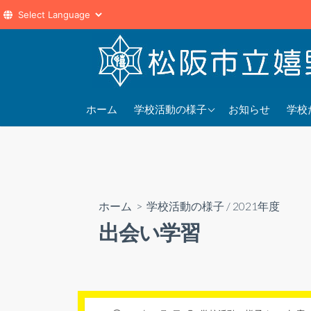
コ
ン
テ
ン
2025年度
202
ツ
ホーム
学校活動の様子
お知らせ
学校
へ
2024年度
202
ス
2023年度
202
キ
ッ
プ
ホーム
>
学校活動の様子
/
2021年度
出会い学習