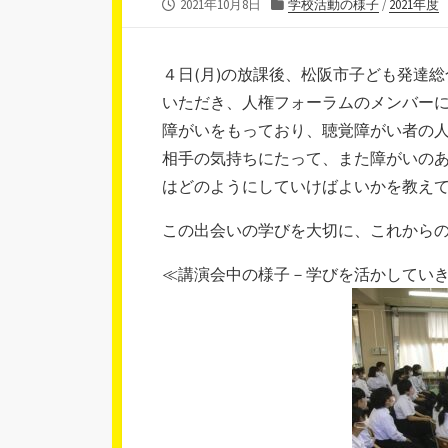
公
カ
2021年10月8日
学校活動の様子
/
2021年度
開
テ
日
ゴ
リ
４日(月)の放課後、松阪市子ども発達
ー
いただき、人権フォーラムのメンバー
障がいをもっており、聴覚障がい者の
相手の気持ちにたって、また障がいの
はどのようにしていけばよいかを教え
この出会いの学びを大切に、これから
≪講演会中の様子－学びを活かしてい