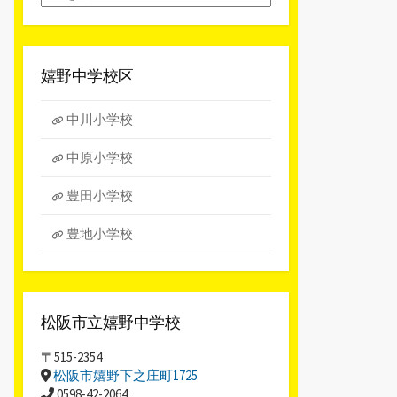
別
ア
ー
カ
嬉野中学校区
イ
ブ
中川小学校
中原小学校
豊田小学校
豊地小学校
松阪市立嬉野中学校
〒515-2354
松阪市嬉野下之庄町1725
0598-42-2064