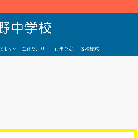
5年度
2025年度
だより
進路だより
行事予定
各種様式
4年度
2024年度
3年度
2023年度