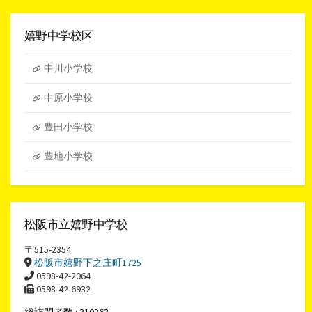
ー
カ
イ
嬉野中学校区
ブ
中川小学校
中原小学校
豊田小学校
豊地小学校
松阪市立嬉野中学校
〒515-2354
松阪市嬉野下之庄町1725
0598-42-2064
0598-42-6932
総訪問者数 : 310363