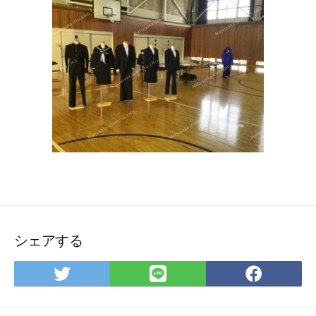
シェアする
Twitter
LINE
Face
で
で
で
シ
シ
シ