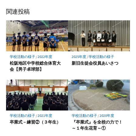
ェ
ェ
ェ
ア
ア
ア
関連投稿
学校活動の様子
/
2022年度
2025年度
/
学校活動の様子
松阪地区中学校総合体育大
新旧生徒会役員あいさつ
会【男子卓球部】
学校活動の様子
/
2021年度
学校活動の様子
/
2020年度
卒業式－練習②（３年生）
『卒業式』を全校の力で！
～１年生花育～①