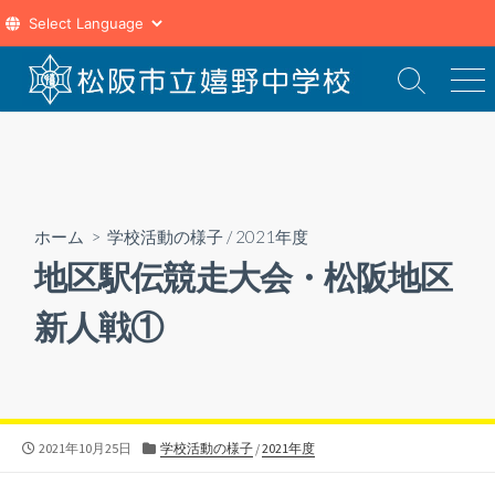
コ
ン
検
メ
索
ニ
テ
切
ュ
ン
り
ー
ツ
替
え
へ
ス
ホーム
>
学校活動の様子
/
2021年度
キ
地区駅伝競走大会・松阪地区
ッ
プ
新人戦①
公
カ
2021年10月25日
学校活動の様子
/
2021年度
開
テ
日
ゴ