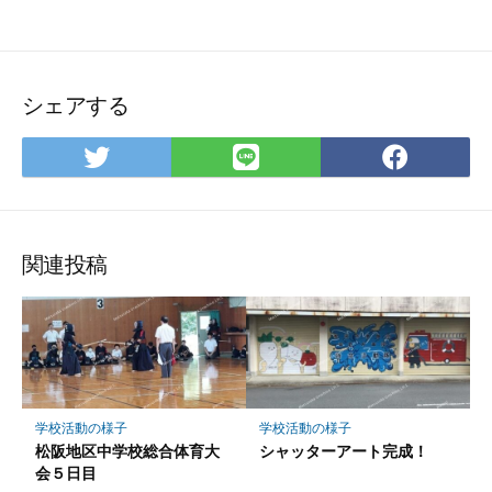
シェアする
Twitter
LINE
Face
で
で
で
シ
シ
シ
ェ
ェ
ェ
ア
ア
ア
関連投稿
学校活動の様子
学校活動の様子
松阪地区中学校総合体育大
シャッターアート完成！
会５日目