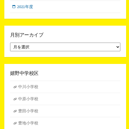
2021年度
月別アーカイブ
月
別
ア
ー
カ
イ
嬉野中学校区
ブ
中川小学校
中原小学校
豊田小学校
豊地小学校