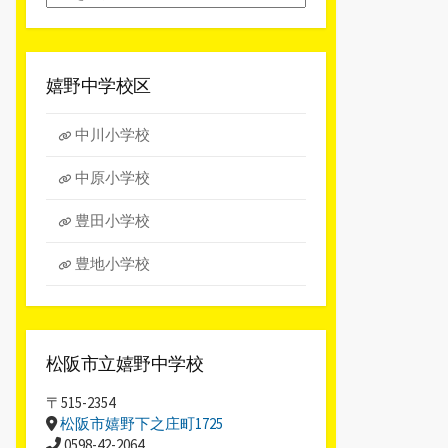
別
ア
ー
カ
嬉野中学校区
イ
ブ
中川小学校
中原小学校
豊田小学校
豊地小学校
松阪市立嬉野中学校
〒515-2354
松阪市嬉野下之庄町1725
0598-42-2064