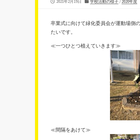
公
カ
2021年2月19日
学校活動の様子
/
2020年度
開
テ
日
ゴ
リ
卒業式に向けて緑化委員会が運動場側
ー
たいです。
≪一つひとつ植えていきます≫
≪間隔をあけて≫