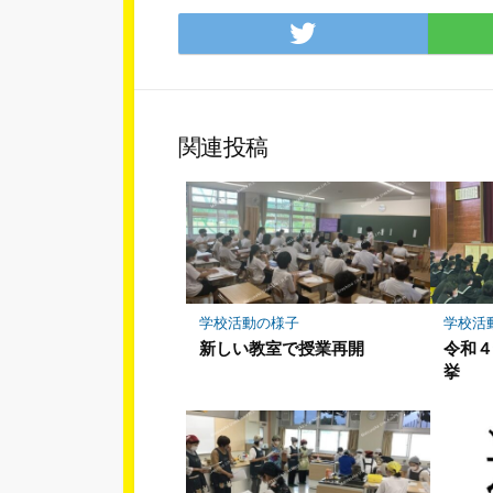
Twitter
で
シ
ェ
ア
関連投稿
学校活動の様子
学校活
新しい教室で授業再開
令和
挙