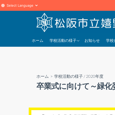
コ
ン
テ
ン
2025年度
202
ツ
ホーム
学校活動の様子
お知らせ
学校
へ
2024年度
202
ス
2023年度
202
キ
ッ
プ
ホーム
>
学校活動の様子
/
2020年度
卒業式に向けて～緑化