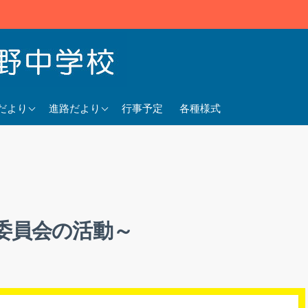
5年度
2025年度
だより
進路だより
行事予定
各種様式
4年度
2024年度
3年度
2023年度
委員会の活動～