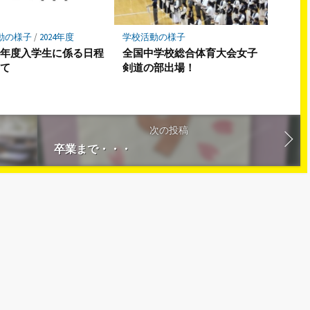
動の様子
/
2024年度
学校活動の様子
７年度入学生に係る日程
全国中学校総合体育大会女子
いて
剣道の部出場！
次の投稿
卒業まで・・・