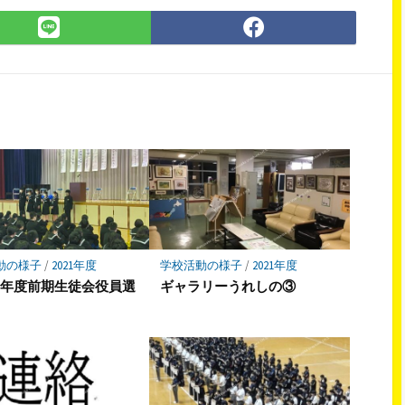
LINE
Facebook
で
で
シ
シ
ェ
ェ
ア
ア
動の様子
/
2021年度
学校活動の様子
/
2021年度
４年度前期生徒会役員選
ギャラリーうれしの③