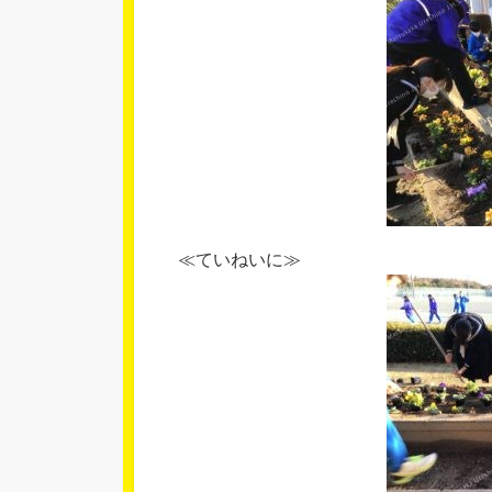
≪ていねいに≫