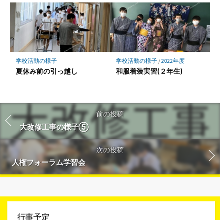
学校活動の様子
学校活動の様子
/
2022年度
夏休み前の引っ越し
和服着装実習(２年生)
前の投稿
大改修工事の様子⑤
次の投稿
人権フォーラム学習会
行事予定