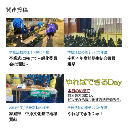
ェ
ェ
ェ
ア
ア
ア
関連投稿
学校活動の様子
/
2020年度
学校活動の様子
/
2021年度
卒業式に向けて～緑化委員
令和４年度前期生徒会役員
会の活動～
選挙
2025年度
/
学校活動の様子
学校活動の様子
/
2024年度
家庭部 中原文化祭で地域
やればできるDay！
貢献