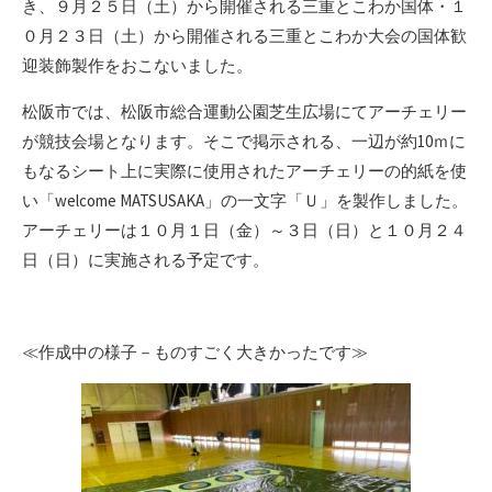
き、９月２５日（土）から開催される三重とこわか国体・１
０月２３日（土）から開催される三重とこわか大会の国体歓
迎装飾製作をおこないました。
松阪市では、松阪市総合運動公園芝生広場にてアーチェリー
が競技会場となります。そこで掲示される、一辺が約10ｍに
もなるシート上に実際に使用されたアーチェリーの的紙を使
い「welcome MATSUSAKA」の一文字「Ｕ」を製作しました。
アーチェリーは１０月１日（金）～３日（日）と１０月２４
日（日）に実施される予定です。
≪作成中の様子－ものすごく大きかったです≫