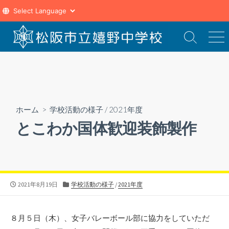
コ
ン
検
メ
索
ニ
テ
切
ュ
ン
り
ー
ツ
替
え
へ
ス
ホーム
>
学校活動の様子
/
2021年度
キ
とこわか国体歓迎装飾製作
ッ
プ
公
カ
2021年8月19日
学校活動の様子
/
2021年度
開
テ
日
ゴ
リ
８月５日（木）、女子バレーボール部に協力をしていただ
ー