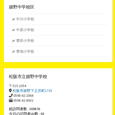
カ
イ
嬉野中学校区
ブ
中川小学校
中原小学校
豊田小学校
豊地小学校
松阪市立嬉野中学校
〒515-2354
松阪市嬉野下之庄町1725
0598-42-2064
0598-42-6932
総訪問者数 : 309876
今日の訪問者UU数 : 93