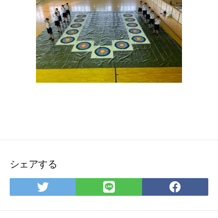
シェアする
Twitter
LINE
Face
で
で
で
シ
シ
シ