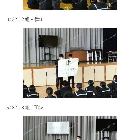
≪３年２組－律≫
≪３年３組－羽≫