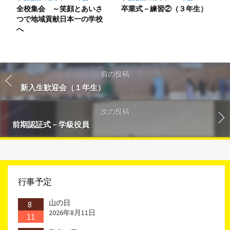
全校集会 ～笑顔とあいさ
卒業式－練習②（３年生）
つで地域貢献日本一の学校
へ
前の投稿
新入生歓迎会（１年生）
次の投稿
前期認証式－学級役員
行事予定
山の日
8
2026年8月11日
11