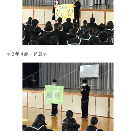
≪３年４組－超選≫