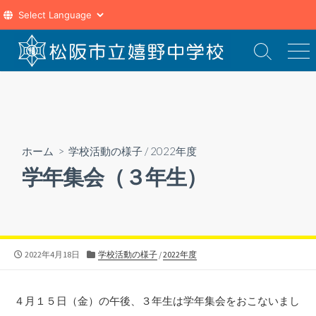
コ
ン
検
メ
索
ニ
テ
切
ュ
ン
り
ー
ツ
替
え
へ
ス
ホーム
>
学校活動の様子
/
2022年度
キ
学年集会（３年生）
ッ
プ
公
カ
2022年4月18日
学校活動の様子
/
2022年度
開
テ
日
ゴ
リ
４月１５日（金）の午後、３年生は学年集会をおこないまし
ー