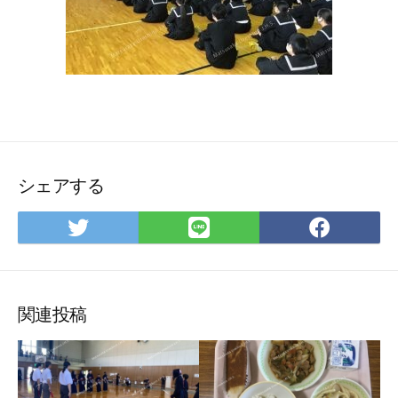
シェアする
Twitter
LINE
Face
で
で
で
シ
シ
シ
ェ
ェ
ェ
ア
ア
ア
関連投稿