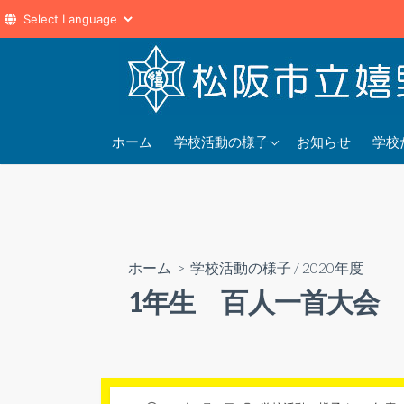
コ
ン
テ
ン
2025年度
202
ツ
ホーム
学校活動の様子
お知らせ
学校
へ
2024年度
202
ス
2023年度
202
キ
ッ
プ
ホーム
>
学校活動の様子
/
2020年度
1年生 百人一首大会