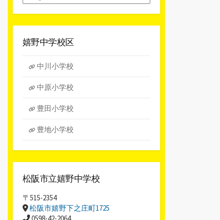
別
ア
ー
カ
嬉野中学校区
イ
ブ
中川小学校
中原小学校
豊田小学校
豊地小学校
松阪市立嬉野中学校
〒515-2354
松阪市嬉野下之庄町1725
0598-42-2064