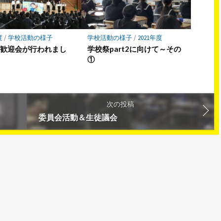
度
/
学校活動の様子
学校活動の様子
/
2021年度
生歓迎会が行われまし
学校祭part2に向けて～その
①
次の投稿
委員会活動＆生徒議会