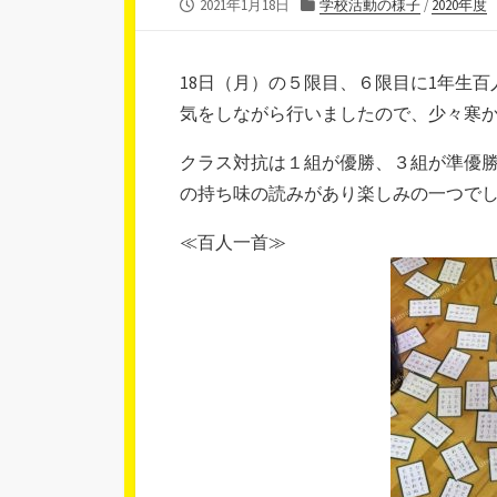
公
カ
2021年1月18日
学校活動の様子
/
2020年度
開
テ
日
ゴ
リ
18日（月）の５限目、６限目に1年生
ー
気をしながら行いましたので、少々寒
クラス対抗は１組が優勝、３組が準優
の持ち味の読みがあり楽しみの一つで
≪百人一首≫