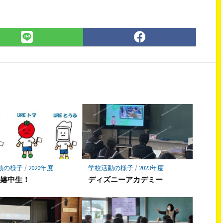
LINE
Facebook
で
で
シ
シ
ェ
ェ
ア
ア
動の様子
/
2020年度
学校活動の様子
/
2023年度
！嬉中生！
ディズニーアカデミー