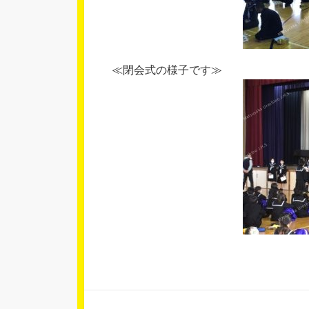
≪閉会式の様子です≫