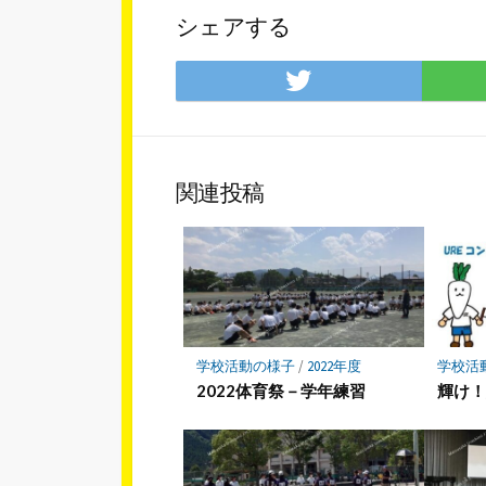
シェアする
Twitter
で
シ
ェ
ア
関連投稿
学校活動の様子
/
2022年度
学校活
2022体育祭－学年練習
輝け