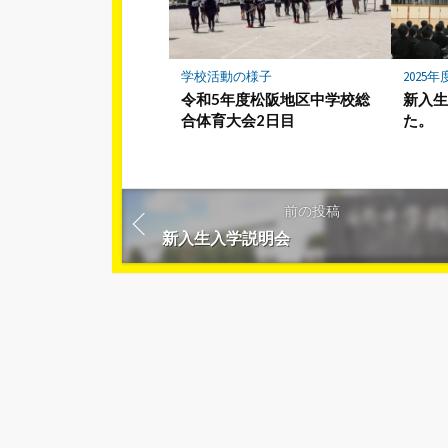
学校活動の様子
2025年
令和5年度松阪地区中学校総
新入
合体育大会2日目
た。
前の投稿
新入生入学説明会