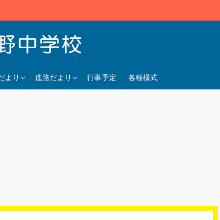
5年度
2025年度
だより
進路だより
行事予定
各種様式
4年度
2024年度
3年度
2023年度