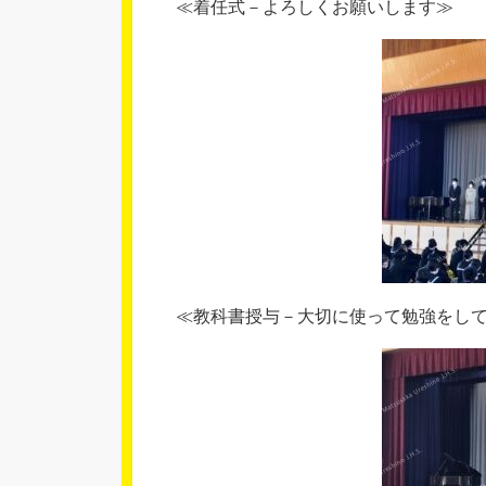
≪着任式－よろしくお願いします≫
≪教科書授与－大切に使って勉強をし