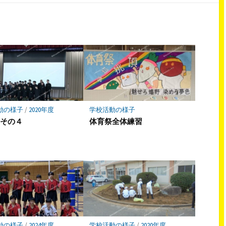
シ
シ
ェ
ェ
ア
ア
動の様子
/
2020年度
学校活動の様子
祭その４
体育祭全体練習
動の様子
/
2024年度
学校活動の様子
/
2020年度