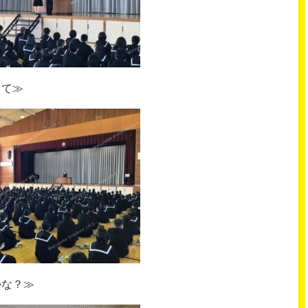
って≫
かな？≫