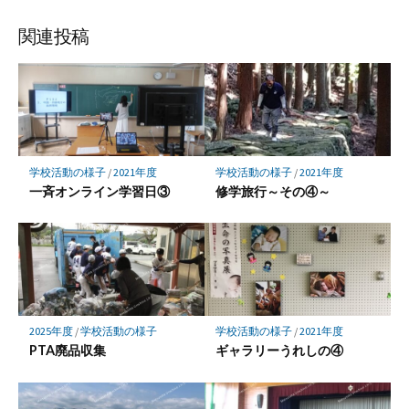
ェ
ェ
ェ
ア
ア
ア
関連投稿
学校活動の様子
/
2021年度
学校活動の様子
/
2021年度
一斉オンライン学習日③
修学旅行～その④～
2025年度
/
学校活動の様子
学校活動の様子
/
2021年度
PTA廃品収集
ギャラリーうれしの④