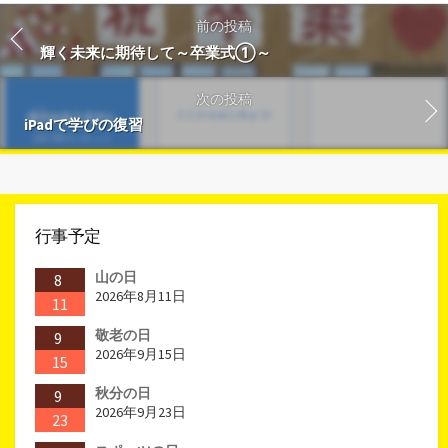
前の投稿
輝く未来に期待して～卒業式①～
次の投稿
iPadで学びの復習
行事予定
山の日
8
2026年8月11日
11
敬老の日
9
2026年9月15日
15
秋分の日
9
2026年9月23日
23