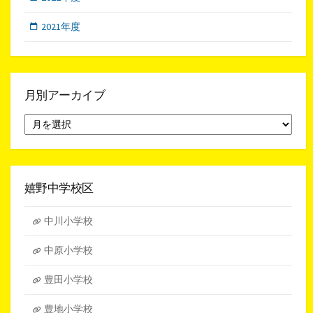
2021年度
月別アーカイブ
月
別
ア
ー
カ
イ
嬉野中学校区
ブ
中川小学校
中原小学校
豊田小学校
豊地小学校