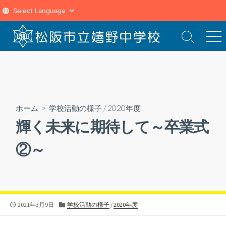
コ
ン
検
メ
索
ニ
テ
切
ュ
ン
り
ー
ツ
替
え
へ
ス
ホーム
>
学校活動の様子
/
2020年度
キ
輝く未来に期待して～卒業式
ッ
プ
②～
公
カ
2021年3月9日
学校活動の様子
/
2020年度
開
テ
日
ゴ