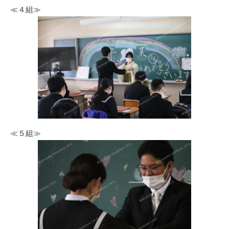
≪４組≫
≪５組≫