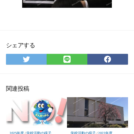
シェアする
Twitter
LINE
Face
で
で
で
シ
シ
シ
ェ
ェ
ェ
ア
ア
ア
関連投稿
2025年度
/
学校活動の様子
学校活動の様子
/
2022年度