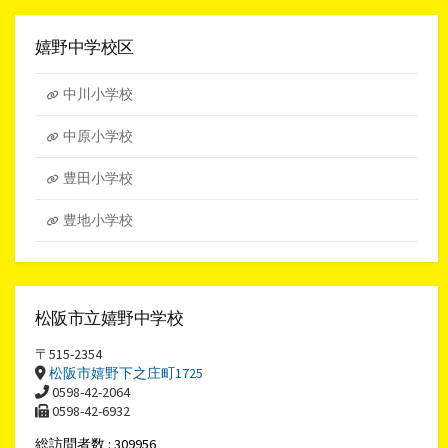
ー
カ
イ
嬉野中学校区
ブ
中川小学校
中原小学校
豊田小学校
豊地小学校
松阪市立嬉野中学校
〒515-2354
松阪市嬉野下之庄町1725
0598-42-2064
0598-42-6932
総訪問者数 : 309956