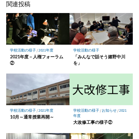
ア
ア
ア
関連投稿
学校活動の様子
/
2021年度
学校活動の様子
2021年度－人権フォーラム
「みんなで話そう嬉野中川
②
を」
学校活動の様子
/
2021年度
学校活動の様子
/
お知らせ
/
2021
年度
10月～通常授業再開～
大改修工事の様子②