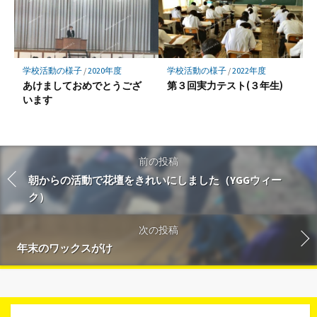
学校活動の様子
/
2020年度
学校活動の様子
/
2022年度
あけましておめでとうござ
第３回実力テスト(３年生)
います
前の投稿
朝からの活動で花壇をきれいにしました（YGGウィー
ク）
次の投稿
年末のワックスがけ