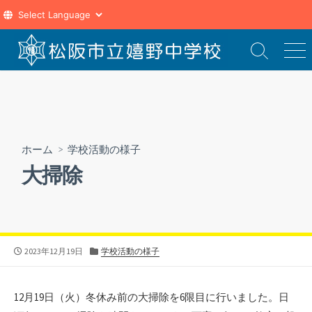
コ
ン
検
メ
索
ニ
テ
切
ュ
ン
り
ー
ツ
替
え
へ
ス
ホーム
>
学校活動の様子
キ
大掃除
ッ
プ
公
カ
2023年12月19日
学校活動の様子
開
テ
日
ゴ
リ
12月19日（火）冬休み前の大掃除を6限目に行いました。日
ー