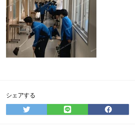
シェアする
Twitter
LINE
Face
で
で
で
シ
シ
シ
ェ
ェ
ェ