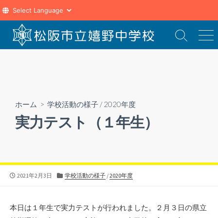
コ
ン
検
メ
索
ニ
テ
切
ュ
ン
り
ー
ツ
替
え
へ
ス
ホーム
>
学校活動の様子
/
2020年度
キ
実力テスト（１年生）
ッ
プ
公
カ
2021年2月3日
学校活動の様子
/
2020年度
開
テ
日
ゴ
リ
本日は１年生で実力テストが行われました。２月３日の県立
ー