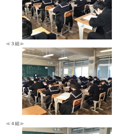
≪３組≫
≪４組≫