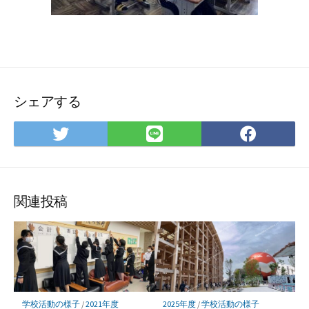
シェアする
Twitter
LINE
Face
で
で
で
シ
シ
シ
ェ
ェ
ェ
ア
ア
ア
関連投稿
学校活動の様子
/
2021年度
2025年度
/
学校活動の様子