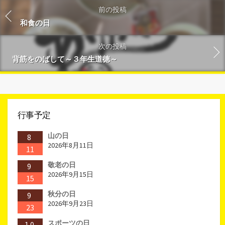
前の投稿
和食の日
次の投稿
背筋をのばして～３年生道徳～
行事予定
山の日
8
2026年8月11日
11
敬老の日
9
2026年9月15日
15
秋分の日
9
2026年9月23日
23
スポーツの日
10