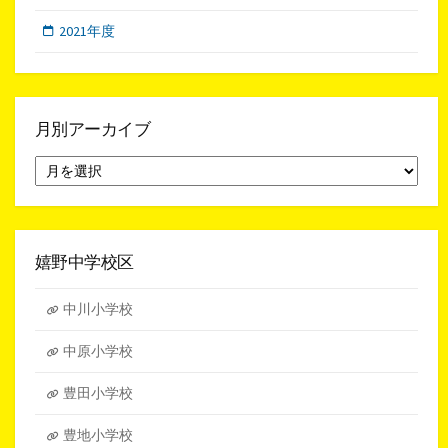
2021年度
月別アーカイブ
月
別
ア
ー
カ
イ
嬉野中学校区
ブ
中川小学校
中原小学校
豊田小学校
豊地小学校