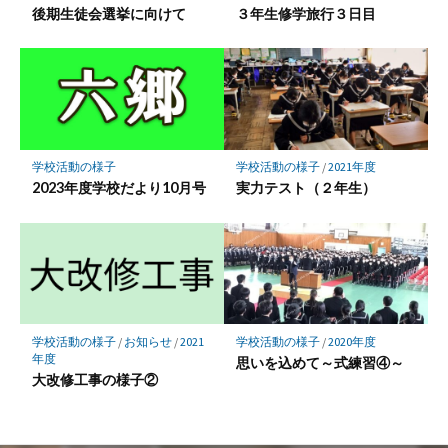
後期生徒会選挙に向けて
３年生修学旅行３日目
学校活動の様子
学校活動の様子
/
2021年度
2023年度学校だより10月号
実力テスト（２年生）
学校活動の様子
/
お知らせ
/
2021
学校活動の様子
/
2020年度
年度
思いを込めて～式練習④～
大改修工事の様子②