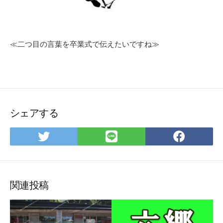
≪二つ目の言葉を卒業式で伝えたいですね≫
シェアする
Twitter
LINE
Face
で
で
で
シ
シ
シ
ェ
ェ
ェ
ア
ア
ア
関連投稿