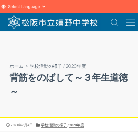
コ
ン
検
メ
索
ニ
テ
切
ュ
ン
り
ー
ツ
替
え
へ
ス
ホーム
>
学校活動の様子
/
2020年度
キ
背筋をのばして～３年生道徳
ッ
プ
～
公
カ
2021年2月4日
学校活動の様子
/
2020年度
開
テ
日
ゴ