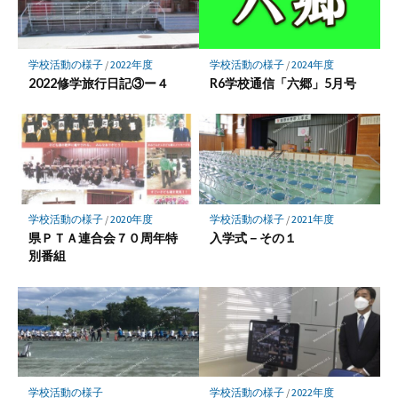
学校活動の様子
/
2024年度
学校活動の様子
/
2022年度
R6学校通信「六郷」5月号
2022修学旅行日記③ー４
学校活動の様子
/
2020年度
学校活動の様子
/
2021年度
県ＰＴＡ連合会７０周年特
入学式－その１
別番組
学校活動の様子
学校活動の様子
/
2022年度