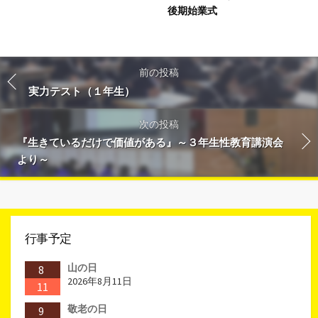
後期始業式
前の投稿
実力テスト（１年生）
次の投稿
『生きているだけで価値がある』～３年生性教育講演会
より～
行事予定
山の日
8
2026年8月11日
11
敬老の日
9