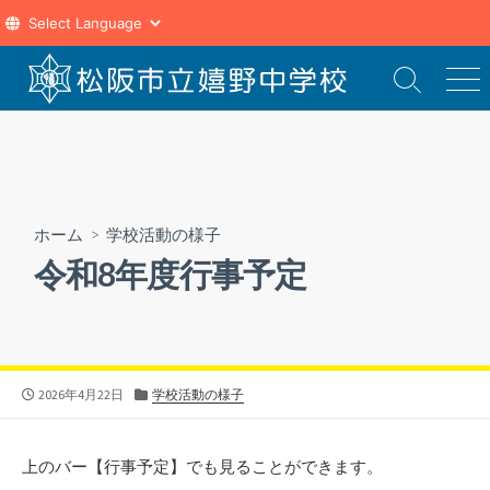
コ
ン
検
メ
索
ニ
テ
切
ュ
ン
り
ー
ツ
替
え
へ
ス
ホーム
>
学校活動の様子
キ
令和8年度行事予定
ッ
プ
公
カ
2026年4月22日
学校活動の様子
開
テ
日
ゴ
リ
上のバー【行事予定】でも見ることができます。
ー