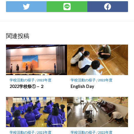
Twitter
LINE
Face
で
で
で
シ
シ
シ
ェ
ェ
ェ
ア
ア
ア
関連投稿
学校活動の様子
/
2022年度
学校活動の様子
/
2022年度
2022学校祭①－２
English Day
学校活動の様子
/
2021年度
学校活動の様子
/
2022年度