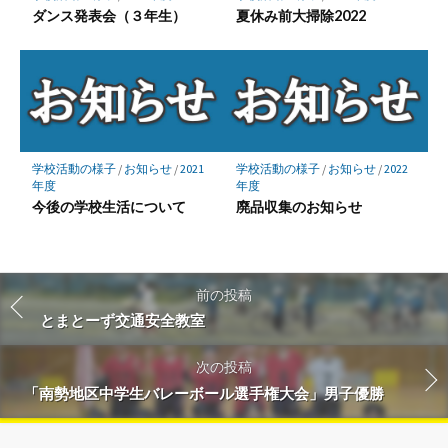
ダンス発表会（３年生）
夏休み前大掃除2022
学校活動の様子
/
お知らせ
/
2021
学校活動の様子
/
お知らせ
/
2022
年度
年度
今後の学校生活について
廃品収集のお知らせ
前の投稿
とまとーず交通安全教室
次の投稿
「南勢地区中学生バレーボール選手権大会」男子優勝