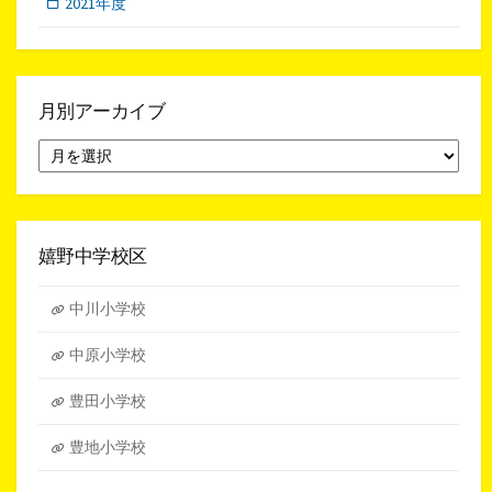
2021年度
月別アーカイブ
月
別
ア
ー
カ
イ
嬉野中学校区
ブ
中川小学校
中原小学校
豊田小学校
豊地小学校