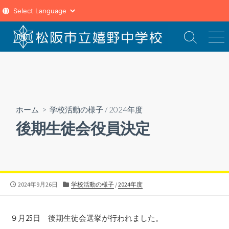
コ
ン
検
メ
索
ニ
テ
切
ュ
ン
り
ー
ツ
替
え
へ
ス
ホーム
>
学校活動の様子
/
2024年度
キ
後期生徒会役員決定
ッ
プ
公
カ
2024年9月26日
学校活動の様子
/
2024年度
開
テ
日
ゴ
リ
９月25日 後期生徒会選挙が行われました。
ー