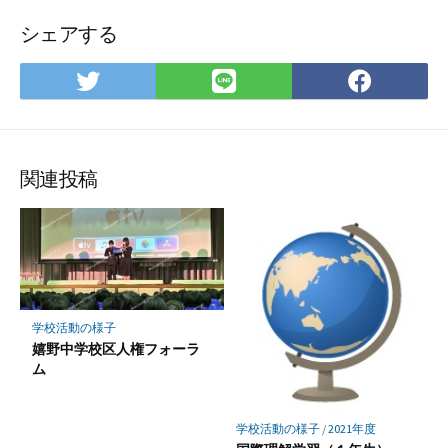
シェアする
Twitter
LINE
Face
で
で
で
シ
シ
シ
ェ
ェ
ェ
ア
ア
ア
関連投稿
学校活動の様子
嬉野中学校区人権フォーラ
ム
学校活動の様子
/
2021年度