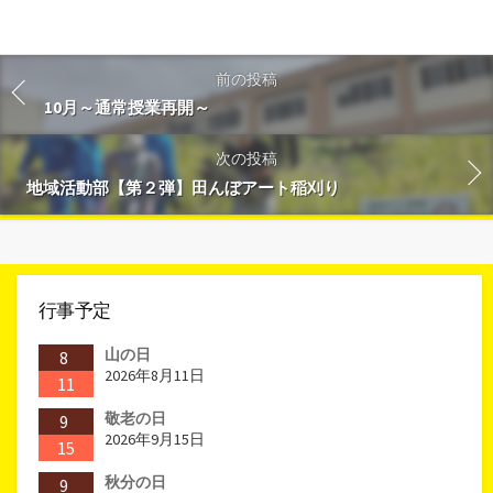
前の投稿
10月～通常授業再開～
次の投稿
地域活動部【第２弾】田んぼアート稲刈り
行事予定
山の日
8
2026年8月11日
11
敬老の日
9
2026年9月15日
15
秋分の日
9