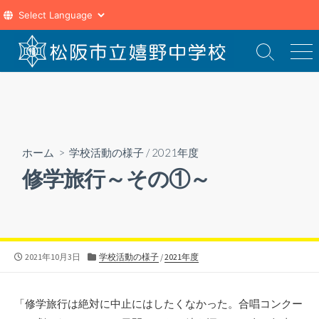
コ
ン
検
メ
索
ニ
テ
切
ュ
ン
り
ー
ツ
替
え
へ
ス
ホーム
>
学校活動の様子
/
2021年度
キ
修学旅行～その①～
ッ
プ
公
カ
2021年10月3日
学校活動の様子
/
2021年度
開
テ
日
ゴ
リ
「修学旅行は絶対に中止にはしたくなかった。合唱コンクー
ー