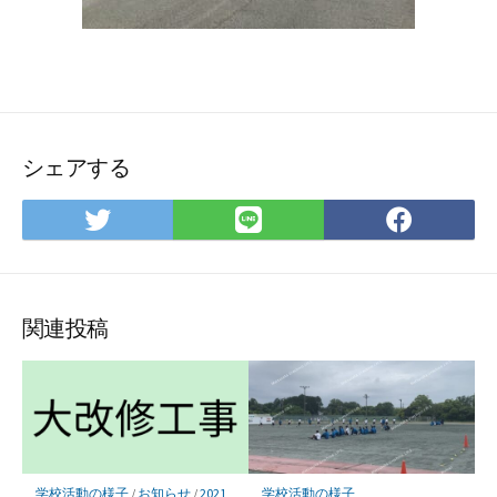
シェアする
Twitter
LINE
Face
で
で
で
シ
シ
シ
ェ
ェ
ェ
ア
ア
ア
関連投稿
学校活動の様子
/
お知らせ
/
2021
学校活動の様子