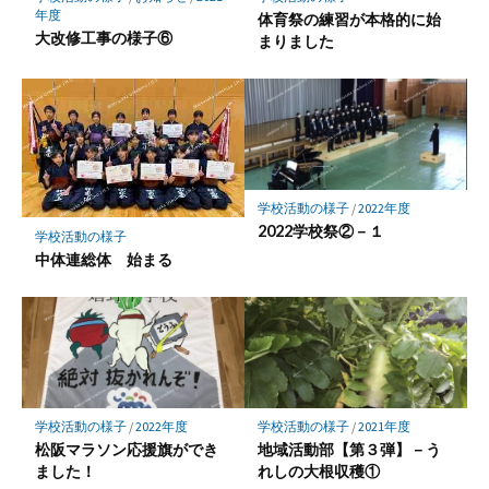
年度
体育祭の練習が本格的に始
大改修工事の様子⑥
まりました
学校活動の様子
/
2022年度
2022学校祭②－１
学校活動の様子
中体連総体 始まる
学校活動の様子
/
2022年度
学校活動の様子
/
2021年度
松阪マラソン応援旗ができ
地域活動部【第３弾】－う
ました！
れしの大根収穫①