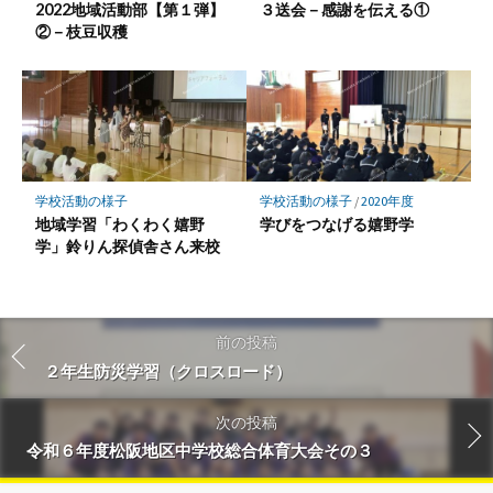
2022地域活動部【第１弾】
３送会－感謝を伝える①
②－枝豆収穫
学校活動の様子
学校活動の様子
/
2020年度
地域学習「わくわく嬉野
学びをつなげる嬉野学
学」鈴りん探偵舎さん来校
前の投稿
２年生防災学習（クロスロード）
次の投稿
令和６年度松阪地区中学校総合体育大会その３