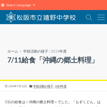
コ
ン
検
メ
索
ニ
テ
切
ュ
ン
り
ー
ツ
替
え
へ
ス
ホーム
>
学校活動の様子
/
2024年度
キ
7/11給食「沖縄の郷土料理」
ッ
プ
公
カ
2024年7月12日
学校活動の様子
/
2024年度
開
テ
日
ゴ
リ
7/11の給食は＜沖縄の郷土料理＞でした。「もずくどん」は
ー