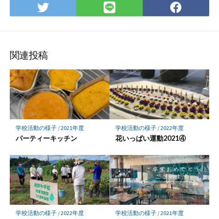
Twitter
LINE
Face
で
で
で
シ
シ
シ
ェ
ェ
ェ
ア
ア
ア
関連投稿
学校活動の様子
/
2021年度
学校活動の様子
/
2022年度
パーティーキッチン
花いっぱい運動2021④
学校活動の様子
/
2022年度
学校活動の様子
/
2021年度