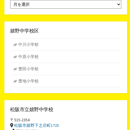
月
別
ア
ー
カ
イ
嬉野中学校区
ブ
中川小学校
中原小学校
豊田小学校
豊地小学校
松阪市立嬉野中学校
〒515-2354
松阪市嬉野下之庄町1725