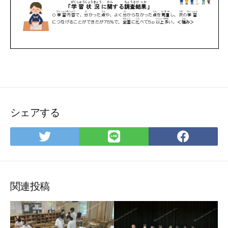
シェアする
Twitter
LINE
Face
で
で
で
シ
シ
シ
ェ
ェ
ェ
ア
ア
ア
関連投稿