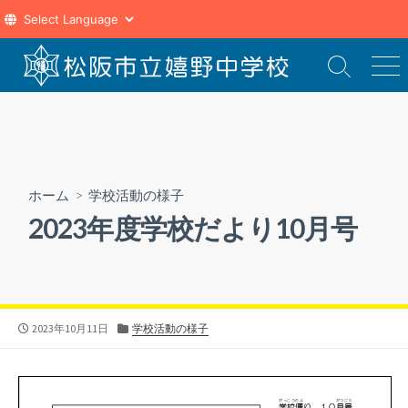
コ
ン
検
メ
索
ニ
テ
切
ュ
ン
り
ー
ツ
替
え
へ
ス
ホーム
>
学校活動の様子
キ
2023年度学校だより10月号
ッ
プ
公
カ
2023年10月11日
学校活動の様子
開
テ
日
ゴ
リ
ー