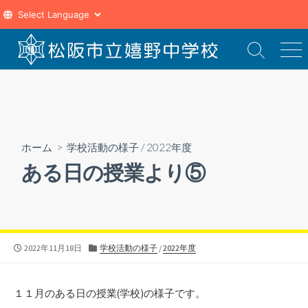
コ
ン
検
メ
索
ニ
テ
切
ュ
ン
り
ー
ツ
替
え
へ
ス
ホーム
>
学校活動の様子
/
2022年度
キ
ある日の授業より⑤
ッ
プ
公
カ
2022年11月18日
学校活動の様子
/
2022年度
開
テ
日
ゴ
リ
１１月のある日の授業(学校)の様子です。
ー