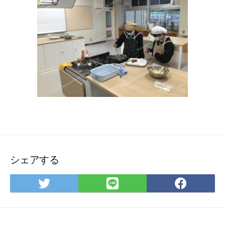
シェアする
Twitter
LINE
Face
で
で
で
シ
シ
シ
ェ
ェ
ェ