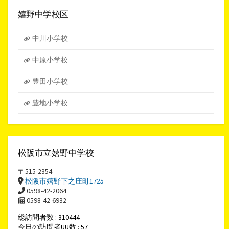
カ
イ
嬉野中学校区
ブ
中川小学校
中原小学校
豊田小学校
豊地小学校
松阪市立嬉野中学校
〒515-2354
松阪市嬉野下之庄町1725
0598-42-2064
0598-42-6932
総訪問者数 : 310444
今日の訪問者UU数 : 57