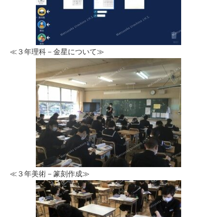
≪３年理科－金星について≫
≪３年美術－篆刻作成≫