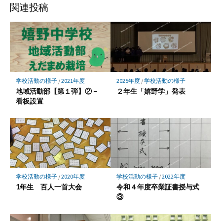
ア
ア
ア
関連投稿
学校活動の様子
/
2021年度
2025年度
/
学校活動の様子
地域活動部【第１弾】②－
２年生「嬉野学」発表
看板設置
学校活動の様子
/
2020年度
学校活動の様子
/
2022年度
1年生 百人一首大会
令和４年度卒業証書授与式
③