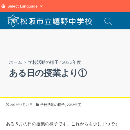
コ
ン
検
メ
索
ニ
テ
切
ュ
ン
り
ー
ツ
替
え
へ
ス
ホーム
>
学校活動の様子
/
2022年度
キ
ある日の授業より①
ッ
プ
公
カ
2022年5月24日
学校活動の様子
/
2022年度
開
テ
日
ゴ
リ
ある５月の日の授業の様子です。これからも少しずつです
ー