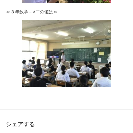
≪３年数学－√￣の値は≫
シェアする