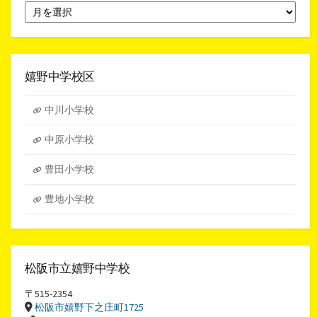
月
別
ア
ー
カ
イ
嬉野中学校区
ブ
中川小学校
中原小学校
豊田小学校
豊地小学校
松阪市立嬉野中学校
〒515-2354
松阪市嬉野下之庄町1725