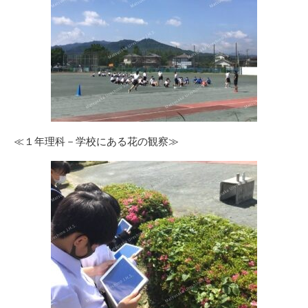
≪１年理科－学校にある花の観察≫