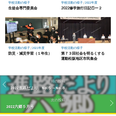
学校活動の様子
学校活動の様子
/
2022年度
生徒会専門委員会
2022修学旅行日記①ー２
学校活動の様子
/
2021年度
学校活動の様子
防災・減災学習（１年生）
第７３回社会を明るくする
運動松阪地区市民集会
前の投稿
2022進路だより No.５～No.８
次の投稿
2022六郷５月号