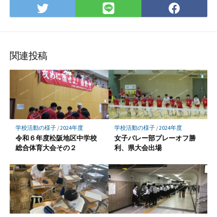
Twitter
LINE
Face
で
で
で
シ
シ
シ
ェ
ェ
ェ
ア
ア
ア
関連投稿
学校活動の様子
/
2024年度
学校活動の様子
/
2024年度
令和６年度松阪地区中学校
女子バレー部プレーオフ勝
総合体育大会その２
利、県大会出場