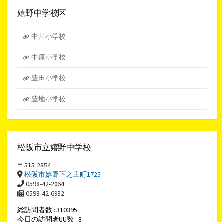
カ
イ
嬉野中学校区
ブ
中川小学校
中原小学校
豊田小学校
豊地小学校
松阪市立嬉野中学校
〒515-2354
松阪市嬉野下之庄町1725
0598-42-2064
0598-42-6932
総訪問者数 : 310395
今日の訪問者UU数 : 8