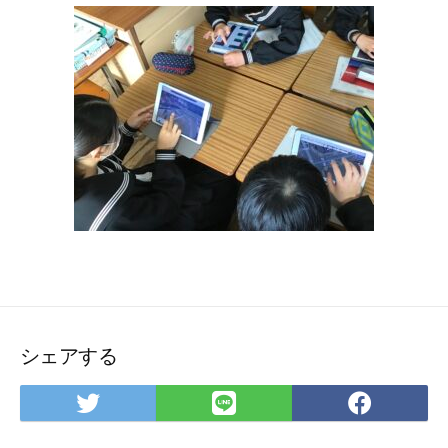
シェアする
Twitter
LINE
Face
で
で
で