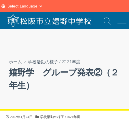
コ
ン
検
メ
索
ニ
テ
切
ュ
ン
り
ー
ツ
替
え
へ
ス
ホーム
>
学校活動の様子
/
2021年度
キ
嬉野学 グループ発表②（２
ッ
プ
年生）
公
カ
2022年1月24日
学校活動の様子
/
2021年度
開
テ
日
ゴ