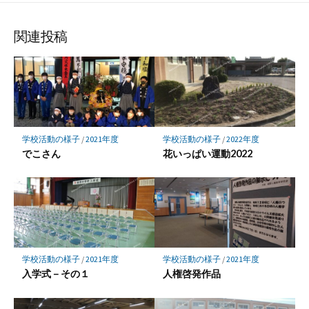
シ
シ
シ
ェ
ェ
ェ
ア
ア
ア
関連投稿
学校活動の様子
/
2021年度
学校活動の様子
/
2022年度
でこさん
花いっぱい運動2022
学校活動の様子
/
2021年度
学校活動の様子
/
2021年度
入学式－その１
人権啓発作品