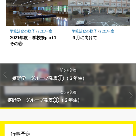
学校活動の様子
/
2021年度
学校活動の様子
/
2021年度
2021年度－学校祭part1
９月に向けて
その⑤
前の投稿
嬉野学 グループ発表①（２年生）
次の投稿
嬉野学 グループ発表③（２年生）
行事予定