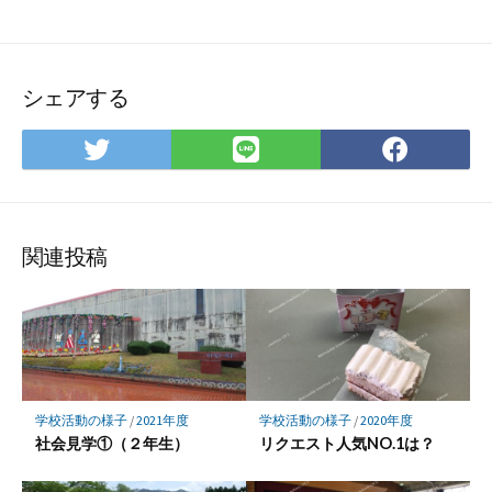
シェアする
Twitter
LINE
Face
で
で
で
シ
シ
シ
ェ
ェ
ェ
ア
ア
ア
関連投稿
学校活動の様子
/
2021年度
学校活動の様子
/
2020年度
社会見学①（２年生）
リクエスト人気NO.1は？