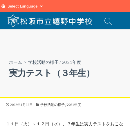
コ
ン
検
メ
索
ニ
テ
切
ュ
ン
り
ー
ツ
替
え
へ
ス
ホーム
>
学校活動の様子
/
2021年度
キ
実力テスト（３年生）
ッ
プ
公
カ
2022年1月12日
学校活動の様子
/
2021年度
開
テ
日
ゴ
リ
１１日（火）～１２日（水）、３年生は実力テストをおこな
ー