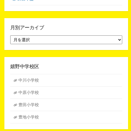
月別アーカイブ
月
別
ア
ー
カ
イ
嬉野中学校区
ブ
中川小学校
中原小学校
豊田小学校
豊地小学校